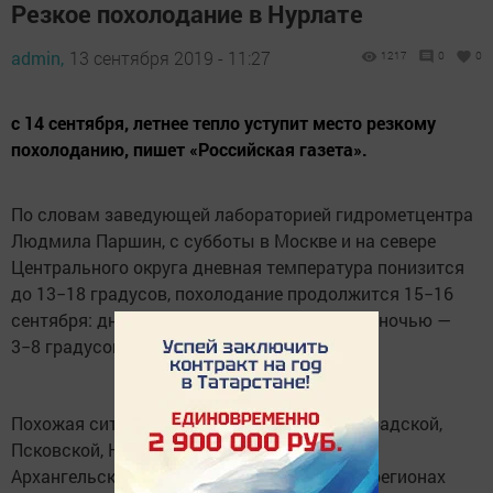
Резкое похолодание в Нурлате
admin,
13 сентября 2019 - 11:27
1217
0
0
с 14 сентября, летнее тепло уступит место резкому
похолоданию, пишет «Российская газета».
По словам заведующей лабораторией гидрометцентра
Людмила Паршин, с субботы в Москве и на севере
Центрального округа дневная температура понизится
до 13−18 градусов, похолодание продолжится 15−16
сентября: днем ожидается 11−17 градусов, ночью —
3−8 градусов, что уже ниже нормы.
Похожая ситуация складывается в Ленинградской,
Псковской, Новгородской, Вологодской и
Архангельской областях и Карелии. В этих регионах