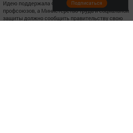
Подписаться
Идею поддержала Федерация независимых
профсоюзов, а Министерство труда и социальной
защиты должно сообщить правительству свою
позицию до конца сентября.
chelny-izvest.ru
Следите за самым важным и интересным в
Telegram-канале
Татмедиа
Читайте новости Татарстана в
национальном мессенджере MАХ:
https://max.ru/tatmedia
Перейти на страницу новости