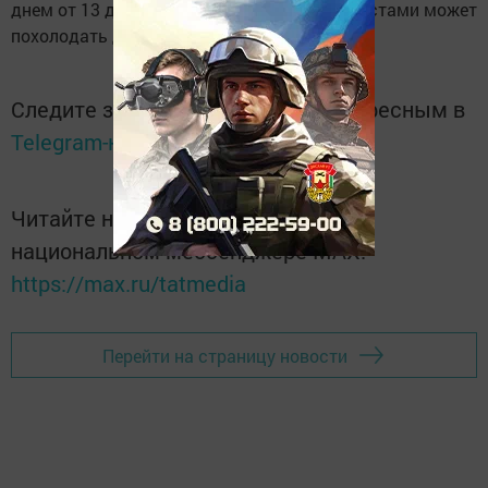
днем от 13 до 19 градусов тепла, ночью местами может
похолодать до 2 градусов.
Следите за самым важным и интересным в
Telegram-канале
Татмедиа
Читайте новости Татарстана в
национальном мессенджере MАХ:
https://max.ru/tatmedia
Перейти на страницу новости