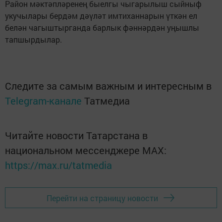
Район мәктәпләренең быелгы чыгарылыш сыйныф
укучылары бердәм дәүләт имтиханнарын үткән ел
белән чагыштырганда барлык фәннәрдән уңышлы
тапшырдылар.
Следите за самым важным и интересным в
Telegram-канале
Татмедиа
Читайте новости Татарстана в
национальном мессенджере MАХ:
https://max.ru/tatmedia
Перейти на страницу новости