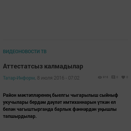
ВИДЕОНОВОСТИ ТВ
Аттестатсыз калмадылар
Татар-Информ,
8 июля 2016 - 07:02
916
0
0
Район мәктәпләренең быелгы чыгарылыш сыйныф
укучылары бердәм дәүләт имтиханнарын үткән ел
белән чагыштырганда барлык фәннәрдән уңышлы
тапшырдылар.