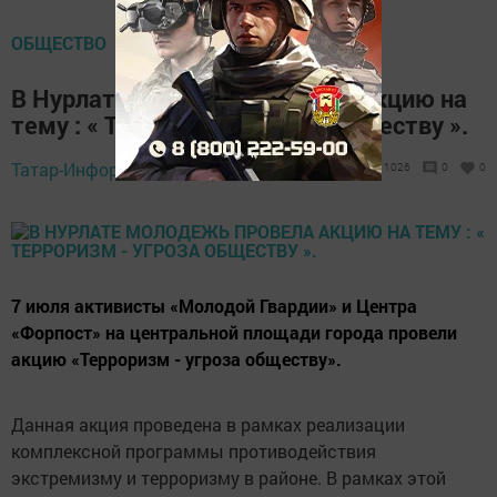
ОБЩЕСТВО
В Нурлате молодежь провела акцию на
тему : « Терроризм - угроза обществу ».
Татар-Информ,
8 июля 2016 - 08:01
1026
0
0
7 июля активисты «Молодой Гвардии» и Центра
«Форпост» на центральной площади города провели
акцию «Терроризм - угроза обществу».
Данная акция проведена в рамках реализации
комплексной программы противодействия
экстремизму и терроризму в районе. В рамках этой