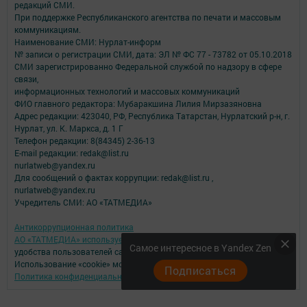
редакций СМИ.
При поддержке Республиканского агентства по печати и массовым
коммуникациям.
Наименование СМИ: Нурлат-⁠информ
№ записи о регистрации СМИ, дата: ЭЛ № ФС 77 -⁠ 73782 от 05.10.2018
СМИ зарегистрированно Федеральной службой по надзору в сфере
связи,
информационных технологий и массовых коммуникаций
ФИО главного редактора: Мубаракшина Лилия Мирзазяновна
Адрес редакции: 423040, РФ, Республика Татарстан, Нурлатский р-н, г.
Нурлат, ул. К. Маркса, д. 1 Г
Телефон редакции: 8(84345) 2-36-13
E-mail редакции: redak@list.ru
nurlatweb@yandex.ru
Для сообщений о фактах коррупции: redak@list.ru ,
nurlatweb@yandex.ru
Учредитель СМИ: АО «ТАТМЕДИА»
Антикоррупционная политика
АО «ТАТМЕДИА» использует «cookie»
для персонализации сервисов и
Самое интересное в Yandex Zen
удобства пользователей сайтом.
Использование «cookie» можно отменить в настройках браузера.
Подписаться
Политика конфиденциальности