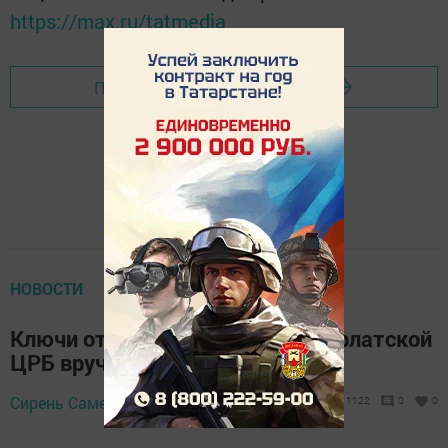
https://max.ru/tatmedia
Перейти на страницу новости
НОВОСТИ
Ключи от реанимобилей для Нурлатской
ЦРБ вручил Президент
25 сентября 2019 -
Сирень Самерханова,
1122
0
0
07:05