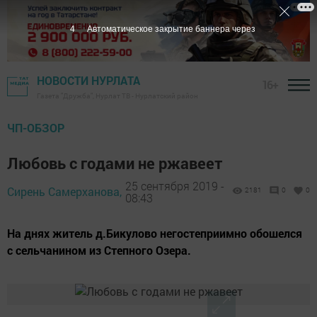
4
Автоматическое закрытие баннера через
НОВОСТИ НУРЛАТА
16+
Газета "Дружба", Нурлат ТВ - Нурлатский район
ЧП-ОБЗОР
Любовь с годами не ржавеет
25 сентября 2019 -
Сирень Самерханова,
2181
0
0
08:43
На днях житель д.Бикулово негостеприимно обошелся
с сельчанином из Степного Озера.