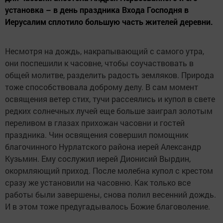
установка – в день праздника Входа Господня в
Иерусалим сплотило большую часть жителей деревни.
Несмотря на дождь, накрапывающий с самого утра,
они поспешили к часовне, чтобы соучаствовать в
общей молитве, разделить радость земляков. Природа
тоже способствовала доброму делу. В сам момент
освящения ветер стих, тучи рассеялись и купол в свете
редких солнечных лучей еще больше заиграл золотым
переливом в глазах прихожан часовни и гостей
праздника. Чин освящения совершил помощник
благочинного Нурлатского района иерей Александр
Кузьмин. Ему сослужил иерей Дионисий Вырдин,
окормляющий приход. После молебна купол с крестом
сразу же установили на часовню. Как только все
работы были завершены, снова полил весенний дождь.
И в этом тоже предугадывалось Божие благоволение.