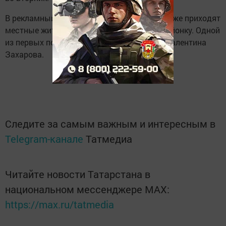
В рекламный отдел (ул.Советская, д.113А) уже приходят
местные жители, чтобы подписаться на районку. Одной
из первых подписавшихся сегодня стала Валентина
Захарова.
Следите за самым важным и интересным в
Telegram-канале
Татмедиа
Читайте новости Татарстана в
национальном мессенджере MАХ:
https://max.ru/tatmedia