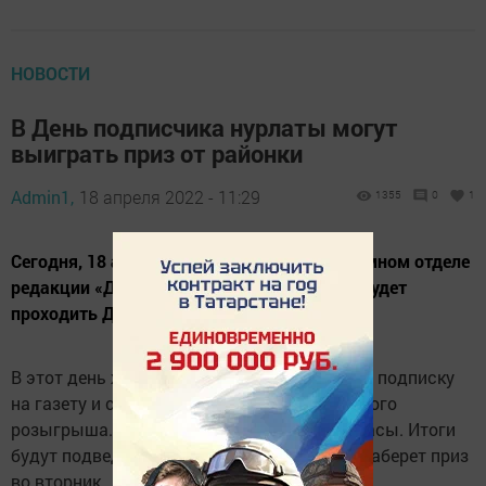
НОВОСТИ
В День подписчика нурлаты могут
выиграть приз от районки
Admin1,
18 апреля 2022 - 11:29
1355
0
1
Сегодня, 18 апреля, с 8.00 до 17.00 в рекламном отделе
редакции «Дуслык» («Дружба», «Туслах») будет
проходить День подписчика.
В этот день жители района могут оформить подписку
на газету и стать участниками моментального
розыгрыша. Приз этого дня – настенные часы. Итоги
будут подведены в конце дня, победитель заберет приз
во вторник.