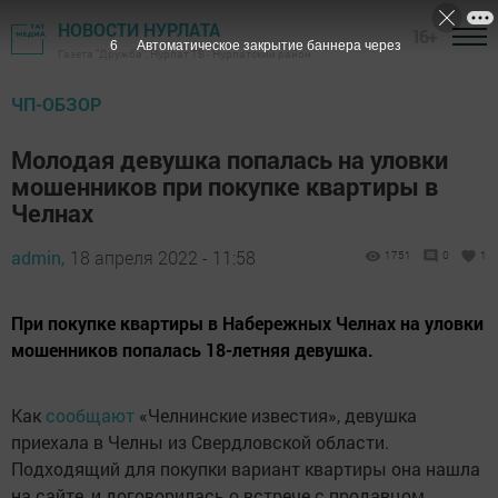
НОВОСТИ НУРЛАТА
16+
5
Автоматическое закрытие баннера через
Газета "Дружба", Нурлат ТВ - Нурлатский район
ЧП-ОБЗОР
Молодая девушка попалась на уловки
мошенников при покупке квартиры в
Челнах
admin,
18 апреля 2022 - 11:58
1751
0
1
При покупке квартиры в Набережных Челнах на уловки
мошенников попалась 18-летняя девушка.
Как
сообщают
«Челнинские известия», девушка
приехала в Челны из Свердловской области.
Подходящий для покупки вариант квартиры она нашла
на сайте, и договорилась о встрече с продавцом.