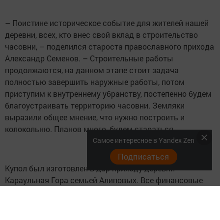
– Поистине историческое событие для жителей нашей
деревни, всех, кто внес свой вклад в строительство
часовни, – поделился староста православного прихода
Александр Семенов. – Строительные работы
продолжаются, на данном этапе стоит задача
полностью завершить наружные работы, потом
приступим к внутреннему убранству, постепенно будем
благоустраивать территорию часовни. Земляки
выразили общее мнение, что нужно построить и
колокольню. Планов много, будем стараться.
Самое интересное в Yandex Zen
Подписаться
Купол был изготовлен в дар приходу деревни
Караульная Гора семьей Алиповых. Все финансовые
расходы она взяла на себя. Глава семьи Владимир
Викторович принял непосредственное участие в
создании купольной композиции. Многие месяцы он