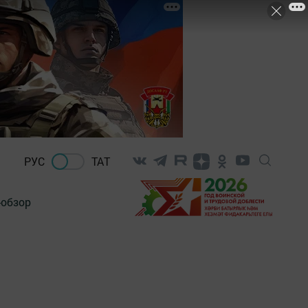
РУС
ТАТ
-обзор