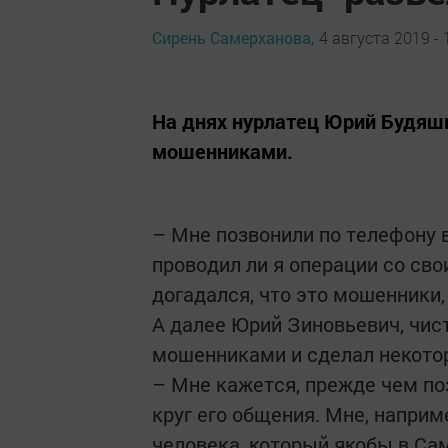
Сирень Самерханова,
4 августа 2019 - 
На днях нурлатец Юрий Будяшк
мошенниками.
– Мне позвонили по телефону в
проводил ли я операции со сво
догадался, что это мошенники,
А далее Юрий Зиновьевич, чист
мошенниками и сделал некото
– Мне кажется, прежде чем поз
круг его общения. Мне, напри
человека, который якобы в Са