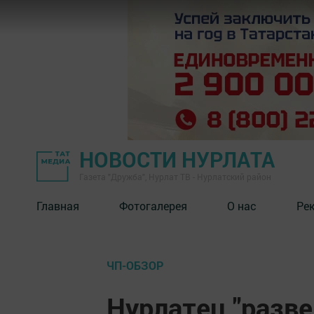
НОВОСТИ НУРЛАТА
Газета "Дружба", Нурлат ТВ - Нурлатский район
Главная
Фотогалерея
О нас
Ре
ЧП-ОБЗОР
Нурлатец "разв