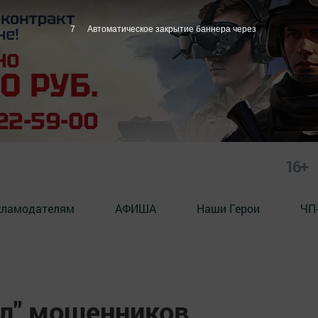
6
Автоматическое закрытие баннера через
16+
кламодателям
АФИША
Наши Герои
ЧП
ел" мошенников