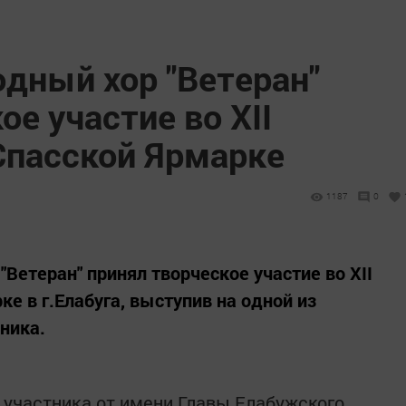
дный хор "Ветеран"
ое участие во XII
Спасской Ярмарке
1187
0
"Ветеран" принял творческое участие во XII
е в г.Елабуга, выступив на одной из
ника.
участника от имени Главы Елабужского