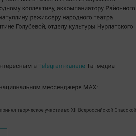
одному коллективу, аккомпаниатору Районного
атуллину, режиссеру народного театра
тине Голубевой, отделу культуры Нурлатского
интересным в
Telegram-канале
Татмедиа
в национальном мессенджере MАХ: