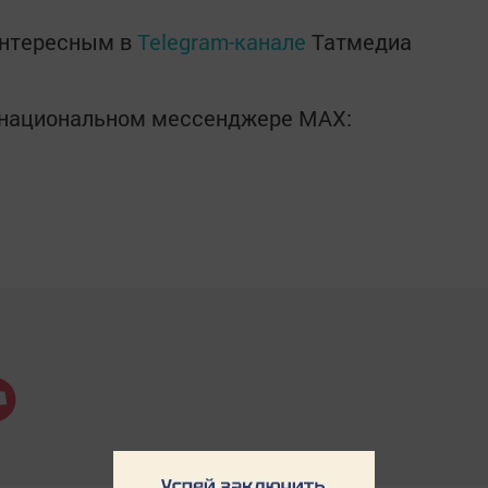
интересным в
Telegram-канале
Татмедиа
в национальном мессенджере MАХ: