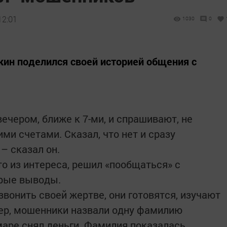
12:01
1030
0
ин поделился своей историей общения с
ечером, ближе к 7-ми, и спрашивают, не
ими счетами. Сказал, что нет и сразу
 – сказал он.
о из интереса, решил «пообщаться» с
рые выводы.
вонить своей жертве, они готовятся, изучают
мер, мошенники назвали одну фамилию
маре снял деньги. Фамилия показалась