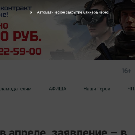
5
Автоматическое закрытие баннера через
16+
кламодателям
АФИША
Наши Герои
ЧП
в апреле, заявление – в