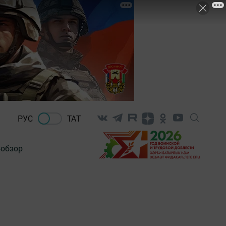
РУС
ТАТ
-обзор