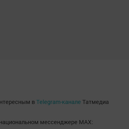
интересным в
Telegram-канале
Татмедиа
в национальном мессенджере MАХ: