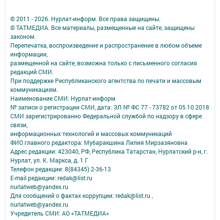
© 2011 - 2026. Нурлат-⁠информ. Все права защищены.
© ТАТМЕДИА. Все материалы, размещенные на сайте, защищены
законом.
Перепечатка, воспроизведение и распространение в любом объеме
информации,
размещенной на сайте, возможна только с письменного согласия
редакций СМИ.
При поддержке Республиканского агентства по печати и массовым
коммуникациям.
Наименование СМИ: Нурлат-⁠информ
№ записи о регистрации СМИ, дата: ЭЛ № ФС 77 -⁠ 73782 от 05.10.2018
СМИ зарегистрированно Федеральной службой по надзору в сфере
связи,
информационных технологий и массовых коммуникаций
ФИО главного редактора: Мубаракшина Лилия Мирзазяновна
Адрес редакции: 423040, РФ, Республика Татарстан, Нурлатский р-н, г.
Нурлат, ул. К. Маркса, д. 1 Г
Телефон редакции: 8(84345) 2-36-13
E-mail редакции: redak@list.ru
nurlatweb@yandex.ru
Для сообщений о фактах коррупции: redak@list.ru ,
nurlatweb@yandex.ru
Учредитель СМИ: АО «ТАТМЕДИА»