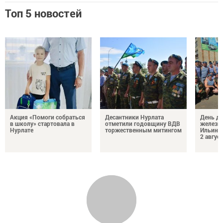
Топ 5 новостей
Акция «Помоги собраться
Десантники Нурлата
День де
в школу» стартовала в
отметили годовщину ВДВ
железн
Нурлате
торжественным митингом
Ильин 
2 авгус