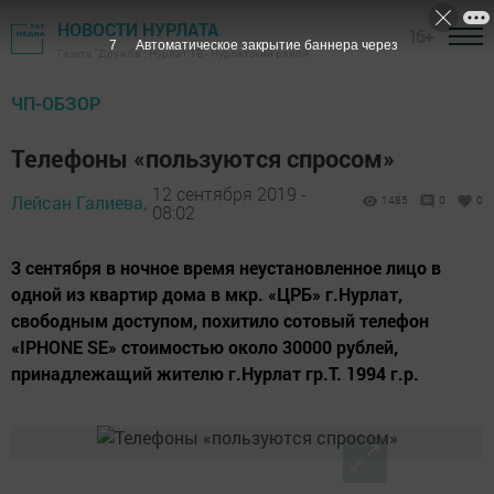
НОВОСТИ НУРЛАТА
16+
6
Автоматическое закрытие баннера через
Газета "Дружба", Нурлат ТВ - Нурлатский район
ЧП-ОБЗОР
Телефоны «пользуются спросом»
12 сентября 2019 -
Лейсан Галиева,
1485
0
0
08:02
3 сентября в ночное время неустановленное лицо в
одной из квартир дома в мкр. «ЦРБ» г.Нурлат,
свободным доступом, похитило сотовый телефон
«IPHONE SE» стоимостью около 30000 рублей,
принадлежащий жителю г.Нурлат гр.Т. 1994 г.р.