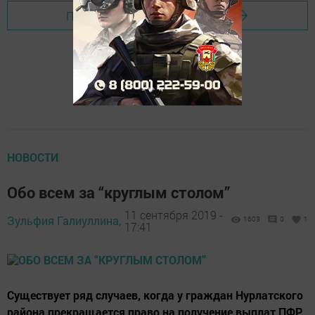
Перейти на страницу новости
НОВОСТИ
Обо всем за “круглым столом”
11 сентября 2019 -
Зульфия Галиуллина,
1603
0
1
17:41
Существует ряд случаев, когда у граждан Нурлатского
района прекращается право на получение выплат ПФР.