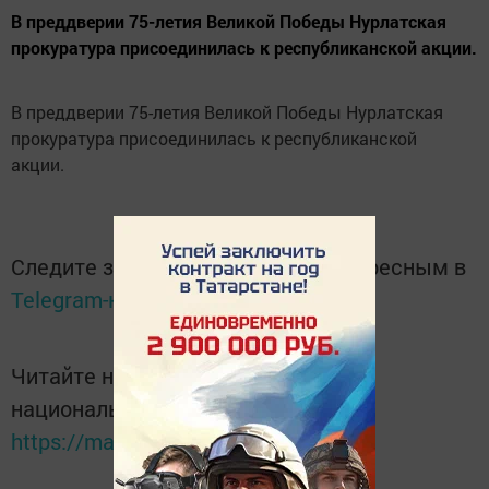
В преддверии 75-летия Великой Победы Нурлатская
прокуратура присоединилась к республиканской акции.
В преддверии 75-летия Великой Победы Нурлатская
прокуратура присоединилась к республиканской
акции.
Следите за самым важным и интересным в
Telegram-канале
Татмедиа
Читайте новости Татарстана в
национальном мессенджере MАХ:
https://max.ru/tatmedia