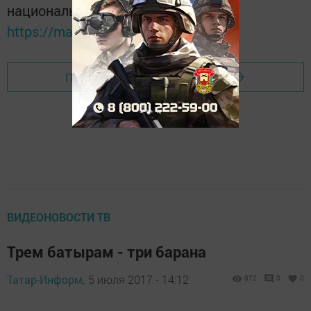
национальном мессенджере MАХ:
https://max.ru/tatmedia
Перейти на страницу новости
ВИДЕОНОВОСТИ ТВ
Трем батырам - три барана
Татар-Информ,
5 июля 2017 - 14:12
872
0
0