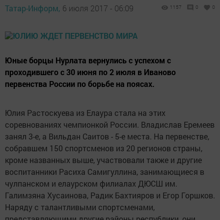
Татар-Информ,
6 июля 2017 - 06:09
1157
0
0
Юные борцы Нурлата вернулись с успехом с
проходившего с 30 июня по 2 июля в Иваново
первенства России по борьбе на поясах.
Юлия Растоскуева из Елаура стала на этих
соревнованиях чемпионкой России. Владислав Еремеев
занял 3-е, а Вильдан Саитов - 5-е места. На первенстве,
собравшем 150 спортсменов из 20 регионов страны,
кроме названных выше, участвовали также и другие
воспитанники Расиха Самигуллина, занимающиеся в
чулпанском и елаурском филиалах ДЮСШ им.
Галимзяна Хусаинова, Радик Бахтияров и Егор Горшков.
Наряду с талантливыми спортсменами,
представляющими другие районы республики, они