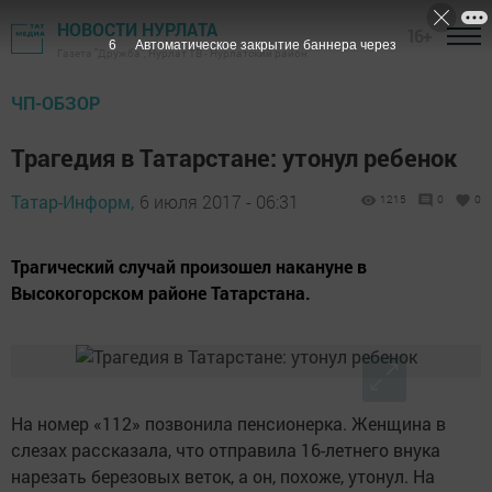
НОВОСТИ НУРЛАТА
16+
5
Автоматическое закрытие баннера через
Газета "Дружба", Нурлат ТВ - Нурлатский район
ЧП-ОБЗОР
Трагедия в Татарстане: утонул ребенок
Татар-Информ,
6 июля 2017 - 06:31
1215
0
0
Трагический случай произошел накануне в
Высокогорском районе Татарстана.
На номер «112» позвонила пенсионерка. Женщина в
слезах рассказала, что отправила 16-летнего внука
нарезать березовых веток, а он, похоже, утонул. На