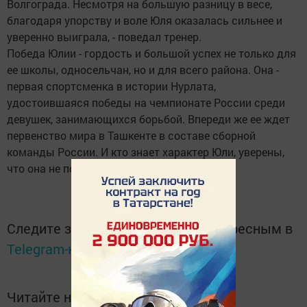
Волгограда. Несмотря на большую разницу в весе,
благодаря упорству и воле Юля оказалась сильнее и
уверенно выиграла, - поведал тренер.
Победа Юлии - гордость и большой успех не только для
ее школы, односельчан, но и для всего района. Она -
первая спортсменка в истории Нурлата,
удостоившаяся победы на чемпионате России среди
девушек, занимающихся борьбой. Впереди же ее ждет
первенство мира в Ташкенте в составе сборной
команды России. И кто знает характер Юли, уверены,
что она не подведет и там.
Следите за самым важным и интересным в
Telegram-канале
Татмедиа
Читайте новости Татарстана в