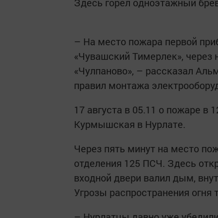
Здесь горел одноэтажный бре
– На место пожара первой пр
«Чувашский Тимерлек», через 
«Чулпаново», – рассказал Аль
правил монтажа электрообору
17 августа в 05.11 о пожаре в
Курмышская в Нурлате.
Через пять минут на место по
отделения 125 ПСЧ. Здесь отк
входной двери валил дым, вну
Угрозы распространения огня 
– Нурлатцы давно уже убедили