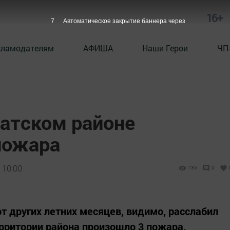
16+
6
Автоматическое закрытие баннера через
кламодателям
АФИША
Наши Герои
ЧП
латском районе
пожара
 10:00
735
0
т других летних месяцев, видимо, расслабил
ерритории района произошло 3 пожара.