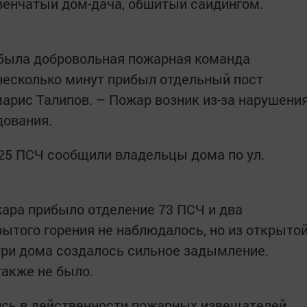
венчатый дом-дача, обшитый сайдингом.
ибыла добровольная пожарная команда
несколько минут прибыл отдельный пост
марис Талипов. – Пожар возник из-за нарушени
дования.
 125 ПСЧ сообщили владельцы дома по ул.
жара прибыло отделение 73 ПСЧ и два
рытого горения не наблюдалось, но из открыто
три дома создалось сильное задымление.
также не было.
сь в действенности пожарных извещателей,