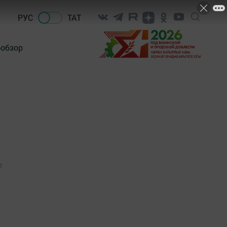
РУС
ТАТ
-обзор
0