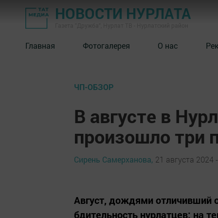
НОВОСТИ НУРЛАТА
Газета "Дружба", Нурлат ТВ - Нурлатский район
Главная
Фотогалерея
О нас
Ре
ЧП-ОБЗОР
В августе в Нур
произошло три 
Сирень Самерханова,
21 августа 2024 -
Август, дождями отличивший о
бдительность нурлатцев: на т