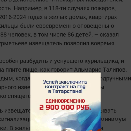
ть. Например, в 118-ти случаях пожаров,
2016-2024 годах в жилых домах, квартирах
жильцы были своевременно оповещены о
88 человек, в том числе 86 детей, – сказал
Бурметьеве извещатель позволил вовремя
особен разбудить и уснувшего курильщика, и
а плите пище, как говорит Альмарис Талипов.
а дым, когда потушить огонь можно подручными
арного извещателя достаточно, чтобы
ко спящего человека.
ть извещатель не требуется прокладывать
игнализации. Их крепят на потолок, минимум
йки. В жилых домах не будут лишними