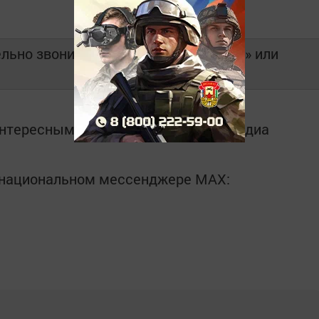
ьно звоните по телефону «01», «101» или
интересным в
Telegram-канале
Татмедиа
в национальном мессенджере MАХ: