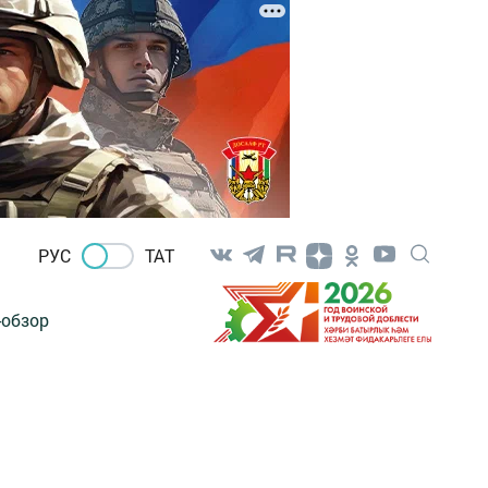
РУС
ТАТ
-обзор