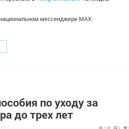
в национальном мессенджере MАХ:
особия по уходу за
ра до трех лет
1145
0