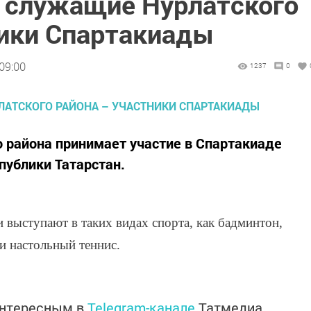
 служащие Нурлатского
ники Спартакиады
09:00
1237
0
о района принимает участие в Спартакиаде
ублики Татарстан.
и выступают в таких видах спорта, как бадминтон,
 и настольный теннис.
интересным в
Telegram-канале
Татмедиа