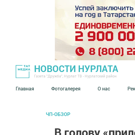
НОВОСТИ НУРЛАТА
Газета "Дружба", Нурлат ТВ - Нурлатский район
Главная
Фотогалерея
О нас
Ре
ЧП-ОБЗОР
…В голову «при