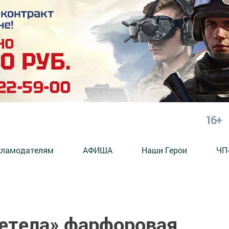
16+
кламодателям
АФИША
Наши Герои
ЧП
летела» фарфоровая