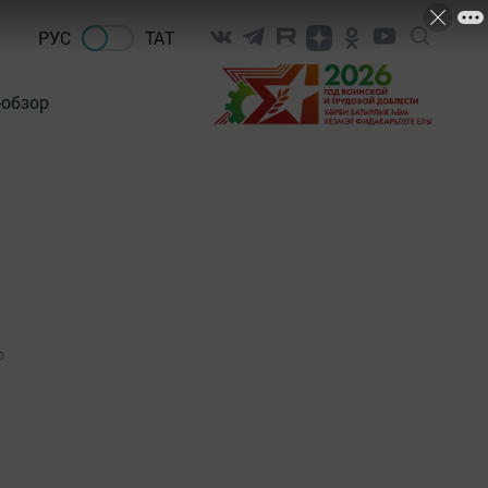
РУС
ТАТ
-обзор
0