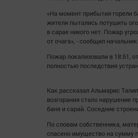
«На момент прибытия горели б
жители пытались потушить ого
в сарае никого нет. Пожар угр
от очага», - сообщил начальн
Пожар локализовали в 18:51, о
полностью последствия устрани
Как рассказал Альмарис Талип
возгорания стало нарушение п
баня и сарай. Соседние строени
По словам собственника, матер
спасено имущество на сумму п