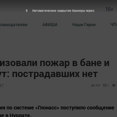
16+
5
Автоматическое закрытие баннера через
кламодателям
АФИША
Наши Герои
ЧП
изовали пожар в бане и
ут: пострадавших нет
47
899
0
ния по системе «Глонасс» поступило сообщение
не в Нурлате.