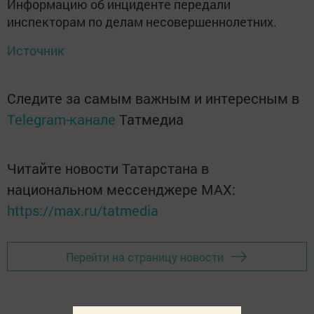
Информацию об инциденте передали
инспекторам по делам несовершеннолетних.
Источник
Следите за самым важным и интересным в
Telegram-канале
Татмедиа
Читайте новости Татарстана в
национальном мессенджере MАХ:
https://max.ru/tatmedia
Перейти на страницу новости