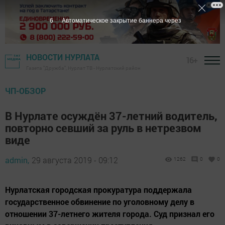
5
Автоматическое закрытие баннера через
НОВОСТИ НУРЛАТА
16+
Газета "Дружба", Нурлат ТВ - Нурлатский район
ЧП-ОБЗОР
В Нурлате осуждён 37-летний водитель,
повторно севший за руль в нетрезвом
виде
admin,
29 августа 2019 - 09:12
1262
0
0
Нурлатская городская прокуратура поддержала
государственное обвинение по уголовному делу в
отношении 37-летнего жителя города. Суд признал его