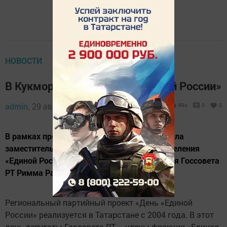
НОВОСТИ
В Кукморе прошел День «Единой России»
admin,
29 августа 2019 - 08:58
994
0
0
В рамках проекта Кукморский район посетила
заместитель Секретаря Татарстанского отделения
«Единой России», заместитель Председателя Госсовета
РТ Римма Ратникова.
Региональный партийный проект «День «Единой
России» реализуется в Татарстане с 2004 года. В этот
день депутаты Госсовета РТ – члены фракции «Единая