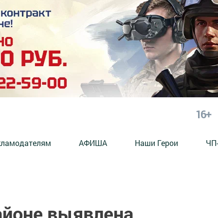
16+
кламодателям
АФИША
Наши Герои
ЧП
айоне выявлена