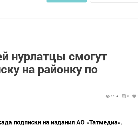
ей нурлатцы смогут
ску на районку по
1604
0
када подписки на издания АО «Татмедиа».