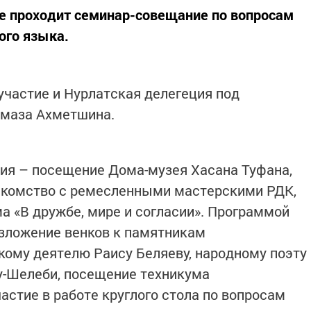
не проходит семинар-совещание по вопросам
кого языка.
участие и Нурлатская делегеция под
лмаза Ахметшина.
ия – посещение Дома-музея Хасана Туфана,
накомство с ремесленными мастерскими РДК,
а «В дружбе, мире и согласии». Программой
зложение венков к памятникам
кому деятелю Раису Беляеву, народному поэту
-Шелеби, посещение техникума
астие в работе круглого стола по вопросам