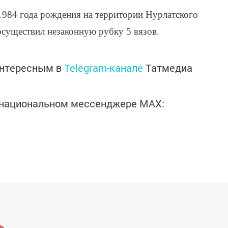
 1984 года рождения на территории Нурлатского
осуществил незаконную рубку 5 вязов.
интересным в
Telegram-канале
Татмедиа
в национальном мессенджере MАХ: