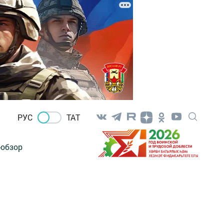
РУС
ТАТ
-обзор