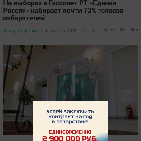
На выборах в Госсовет РТ «Единая
Россия» набирает почти 73% голосов
избирателей
Татар-информ,
9 сентября 2019 - 09:15
1562
0
0