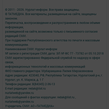
© 2011 - 2026. Нурлат-⁠информ. Все права защищены.
© ТАТМЕДИА. Все материалы, размещенные на сайте, защищены
законом.
Перепечатка, воспроизведение и распространение в любом объеме
информации,
размещенной на сайте, возможна только с письменного согласия
редакций СМИ.
При поддержке Республиканского агентства по печати и массовым
коммуникациям.
Наименование СМИ: Нурлат-⁠информ
№ записи о регистрации СМИ, дата: ЭЛ № ФС 77 -⁠ 73782 от 05.10.2018
СМИ зарегистрированно Федеральной службой по надзору в сфере
связи,
информационных технологий и массовых коммуникаций
ФИО главного редактора: Мубаракшина Лилия Мирзазяновна
Адрес редакции: 423040, РФ, Республика Татарстан, Нурлатский р-н, г.
Нурлат, ул. К. Маркса, д. 1 Г
Телефон редакции: 8(84345) 2-36-13
E-mail редакции: redak@list.ru
nurlatweb@yandex.ru
Для сообщений о фактах коррупции: redak@list.ru ,
nurlatweb@yandex.ru
Учредитель СМИ: АО «ТАТМЕДИА»