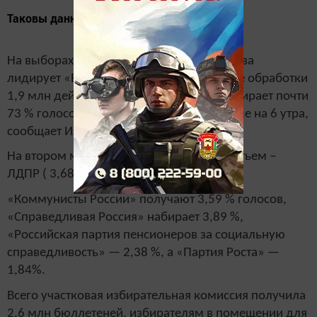
Таковы данные ЦИК РТ на 5.58 9 сентября.
На выборах в Госсовет Татарстана VI созыва
лидирует «Единая Россия». партия после обработки
1,9 млн действительных бюллетеней набирает почти
73 % голосов избирателей. Таковы данные на 6 утра,
сообщает ИА «Татар-информ».
На втором месте – КПРФ (10,58%), на третьем –
ЛДПР ( 3,68 %).
«Коммунисты России» получают 3,59 % голосов,
«Справедливая Россия» набирает 3,89 %,
«Российская партия пенсионеров за социальную
справедливость» — 2,38 %, а «Партия Роста» —
1,84%.
Всего участковая избирательная комиссия получила
2,6 млн бюллетеней, избирателям в помещении для