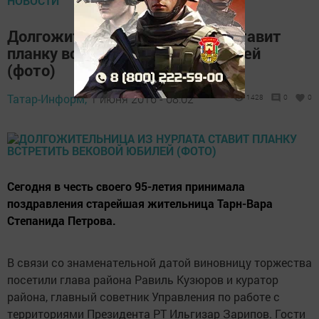
НОВОСТИ
Долгожительница из Нурлата ставит
планку встретить вековой юбилей
(фото)
Татар-Информ,
1 июня 2016 - 08:02
1428
0
0
Сегодня в честь своего 95-летия принимала
поздравления старейшая жительница Тарн-Вара
Степанида Петрова.
В связи со знаменательной датой виновницу торжества
посетили глава района Равиль Кузюров и куратор
района, главный советник Управления по работе с
территориями Президента РТ Ильгизар Зарипов. Гости