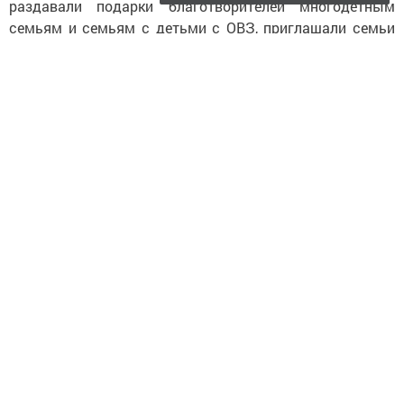
раздавали подарки благотворителей многодетным
семьям и семьям с детьми с ОВЗ, приглашали семьи
СОП и ТЖС на елки и новогодние представления в
разных частях города, участвовали в
межведомственных рейдах по району, организовывали
выездные акции («Праздник на дом») и многое другое.
Радует, что прошедшие новогодние каникулы прошли в
районе насыщенно, ярко и очень интересно.
Следите за самым важным и интересным в
Telegram-канале
Татмедиа
Читайте новости Татарстана в
национальном мессенджере MАХ: