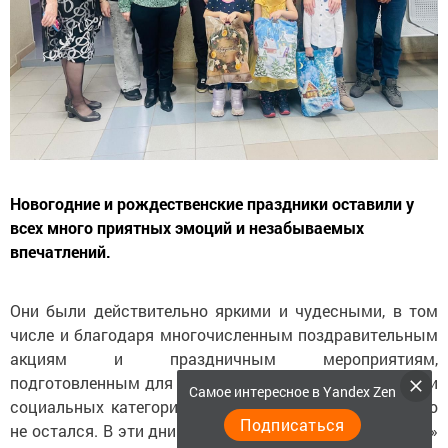
Новогодние и рождественские праздники оставили у
всех много приятных эмоций и незабываемых
впечатлений.
Они были действительно яркими и чудесными, в том
числе и благодаря многочисленным поздравительным
акциям и праздничным мероприятиям,
подготовленным для людей самого разного возраста и
Самое интересное в Yandex Zen
социальных категорий. Без внимания в эти дни никто
Подписаться
не остался. В эти дни специалисты Центра «Гармония»