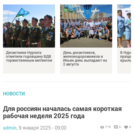
Десантники Нурлата
День десантников,
В Нурла
отметили годовщину ВДВ
железнодорожников и
праздни
торжественным митингом
Ильин день выпадают на
крылья
2 августа
НОВОСТИ
Для россиян началась самая короткая
рабочая неделя 2025 года
admin,
9 января 2025 - 09:00
715
0
0