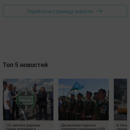
Перейти на страницу новости
Топ 5 новостей
122 жителя деревни
Десантники Нурлата
В Татар
Урняк получили в
отметили годовщину ВДВ
предуп