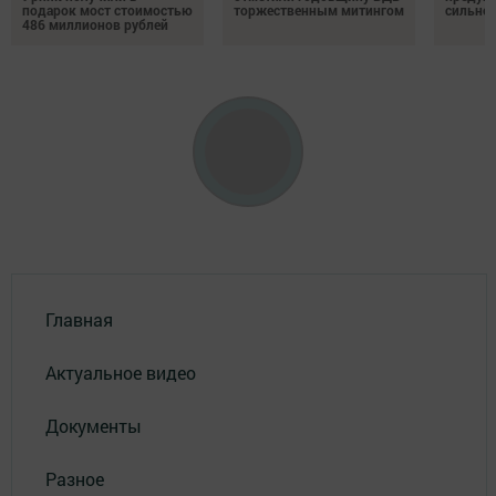
подарок мост стоимостью
торжественным митингом
сильно
486 миллионов рублей
Главная
Актуальное видео
Документы
Разное