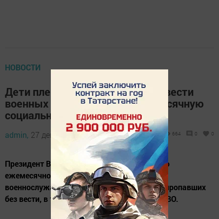
НОВОСТИ
Дети пленных и пропавших без вести
военных будут получать ежемесячную
социальную выплату
admin,
27 декабря 2024 - 08:18
664
0
0
Президент Владимир Путин подписал указ о
ежемесячной социальной выплате детям
военнослужащих, захваченных в плен или пропавших
без вести, в том числе в период участия в СВО.