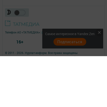
Телефон АО «ТАТМЕДИА»:
(843) 222 09 84
Самое интересное в Yandex Zen
16+
Подписаться
© 2011 - 2026. Нурлат-⁠информ. Все права защищены.
© ТАТМЕДИА. Все материалы, размещенные на сайте, защищены
законом.
Перепечатка, воспроизведение и распространение в любом объеме
информации,
размещенной на сайте, возможна только с письменного согласия
редакций СМИ.
При поддержке Республиканского агентства по печати и массовым
коммуникациям.
Наименование СМИ: Нурлат-⁠информ
№ записи о регистрации СМИ, дата: ЭЛ № ФС 77 -⁠ 73782 от 05.10.2018
СМИ зарегистрированно Федеральной службой по надзору в сфере
связи,