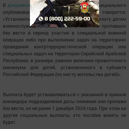
В
документе
, опубликованном на сайте официального
опубликования правовых актов, говорится:
«Установить ежемесячную социальную выплату детям
военнослужащих, захваченных в плен или пропавших
без вести в период участия в специальной военной
операции либо при выполнении задач на территориях
проведения контртеррористической операции или
специальных задач на территории Сирийской Арабской
Республики, в размере, равном величине прожиточного
минимума для детей, установленного в субъекте
Российской Федерации (по месту жительства детей)».
Выплата будет устанавливаться с указанной в приказе
командира подразделения даты пленения или пропажи
без вести, но не ранее 1 декабря 2024 года. При этом на
другие социальные выплаты это пособие влиять не
будет.