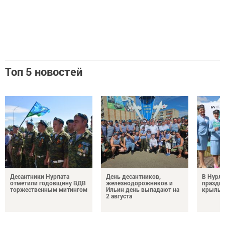
Топ 5 новостей
Десантники Нурлата
День десантников,
В Нурла
отметили годовщину ВДВ
железнодорожников и
праздни
торжественным митингом
Ильин день выпадают на
крылья
2 августа