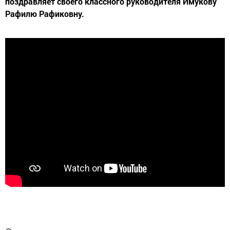
поздравляет своего классного руководителя Имукову
Рафилю Рафиковну.