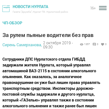
НОВОСТИ НУРЛАТА
16+
Газета "Дружба", Нурлат ТВ - Нурлатский район
ЧП-ОБЗОР
За рулем пьяные водители без прав
2 октября 2019 -
Сирень Самерханова,
1357
0
0
09:30
Сотрудники ДПС Нурлатского отдела ГИБДД
задержали жителя Нурлата, который управлял
автомашиной ВАЗ-2115 в состоянии алкогольного
опьянения. Как оказалось, за аналогичное
правонарушение он уже был лишен права управлять
транспортным средством. Инспекторы дорожно-
постовой службы задержали и другого нурлатца,
который «ГАЗелью» управлял также в состоянии
алкогольного опьянения и также ранее был лишен