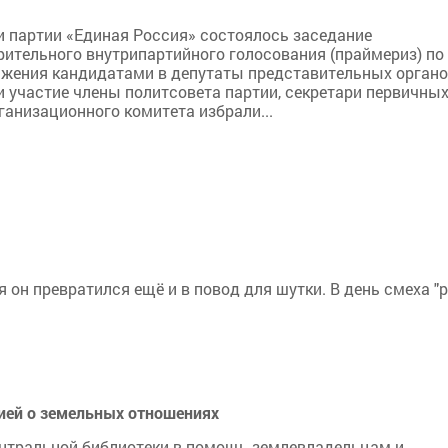
ии партии «Единая Россия» состоялось заседание
ительного внутрипартийного голосования (праймериз) по
жения кандидатами в депутаты представительных орган
 участие члены политсовета партии, секретари первичны
ганизационного комитета избрали...
еля он превратился ещё и в повод для шутки. В день смеха
ией о земельных отношениях
нтральной библиотеки в помощь землевладельцам и