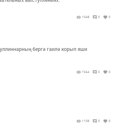
1048
0
0
ллиннарның бергә гаилә корып яши
1044
0
0
1108
0
0