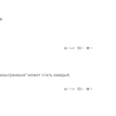
ов
х
1445
0
0
 "разыгранным" может стать каждый.
1129
0
0