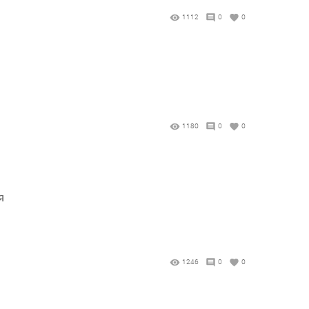
1112
0
0
1180
0
0
я
1246
0
0