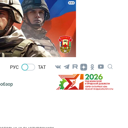
РУС
ТАТ
-обзор
зательных выступлениях.