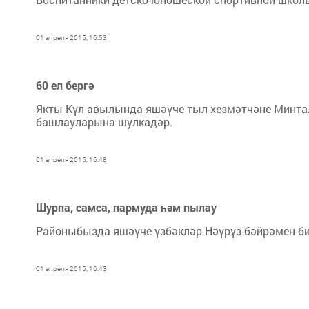
01 апреля 2015, 16:53
60 ел бергә
Якты Күл авылында яшәүче тыл хезмәтчәне Минта
башлауларына шулкадәр.
01 апреля 2015, 16:48
Шурпа, самса, пармуда һәм пылау
Районыбызда яшәүче үзбәкләр Нәүрүз бәйрәмен би
01 апреля 2015, 16:43