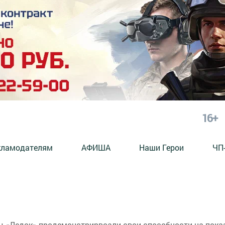
16+
кламодателям
АФИША
Наши Герои
ЧП
 «Ледок» продемонстрирвоали свои способности на пока