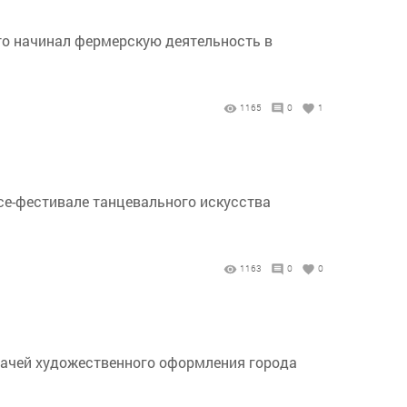
то начинал фермерскую деятельность в
1165
0
1
се-фестивале танцевального искусства
1163
0
0
адачей художественного оформления города