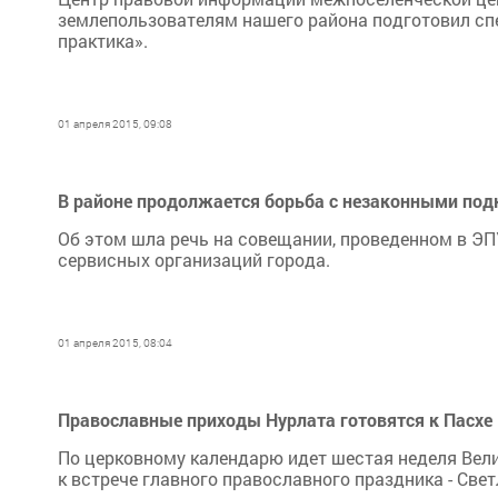
землепользователям нашего района подготовил сп
практика».
01 апреля 2015, 09:08
В районе продолжается борьба с незаконными под
Об этом шла речь на совещании, проведенном в ЭП
сервисных организаций города.
01 апреля 2015, 08:04
Православные приходы Нурлата готовятся к Пасхе
По церковному календарю идет шестая неделя Вели
к встрече главного православного праздника - Све