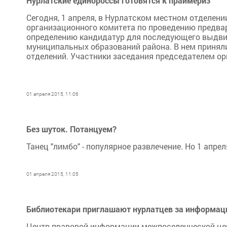
Нурлатские единороссы готовятся к праймериз
Сегодня, 1 апреля, в Нурлатском местном отделен
организационного комитета по проведению предвар
определению кандидатур для последующего выдви
муниципальных образований района. В нем приняли
отделений. Участники заседания председателем ор
01 апреля 2015, 11:06
Без шуток. Потанцуем?
Танец "лимбо" - популярное развлечение. Но 1 апр
01 апреля 2015, 11:05
Библиотекари приглашают нурлатцев за информац
Центр правовой информации межпоселенческой це