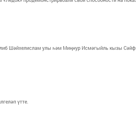
либ Шәйхелислам улы һәм Миңнур Исмәгыйль кызы Сәйфу
лгеләп үтте.