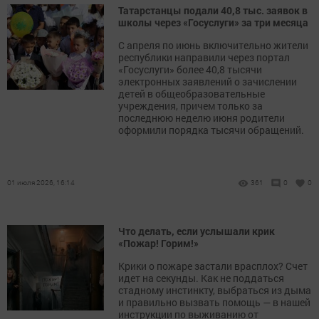
Татарстанцы подали 40,8 тыс. заявок в
школы через «Госуслуги» за три месяца
С апреля по июнь включительно жители
республики направили через портал
«Госуслуги» более 40,8 тысячи
электронных заявлений о зачислении
детей в общеобразовательные
учреждения, причем только за
последнюю неделю июня родители
оформили порядка тысячи обращений.
01 июля 2026, 16:14
361
0
0
Что делать, если услышали крик
«Пожар! Горим!»
Крики о пожаре застали врасплох? Счет
идет на секунды. Как не поддаться
стадному инстинкту, выбраться из дыма
и правильно вызвать помощь — в нашей
инструкции по выживанию от