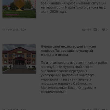
возникновения чрезвычайных ситуаций
на территории Нурлатского района на 2
июля 2026 года.
01 июля 2026, 15:09
818
0
0
Нурлатский лесхоз вошел в число
лидеров Татарстана по уходу за
молодым лесом
По итогам сезона агротехнических работ
в республике Нурлатский лесхоз
оказался в числе передовых
учреждений, выполнив комплекс
мероприятий на значительных
площадях наряду с Сабинским,
Мензелинским и Кзыл-Юлдузским
лесничествами.
01 июля 2026, 15:02
358
0
0