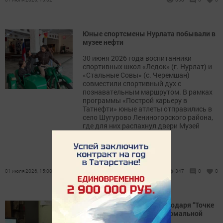
Юные спортсмены Нурлата побывали в
музее нефти
30 июня 2026 года воспитанники
спортивных школ «Ледок» (г. Нурлат) и
«Стальные Совы» (с. Черемшан)
совместили спортивный дух с
познавательным маршрутом. В рамках
программы «Построй карьеру в
Татнефти» юные атлеты отправились в
село Шугурово Лениногорского района,
где для них распахнул двери Музей
нефти.
01 июля 2026, 15:00
347
0
0
Жительница Нурлата благодаря “Точке
трезвости” вернулась к нормальной
жизни