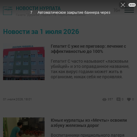
НОВОСТИ НУРЛАТА
16+
6
Автоматическое закрытие баннера через
Газета "Дружба", Нурлат ТВ - Нурлатский район
Новости за 1 июля 2026
Гепатит С уже не приговор: лечение с
эффективностью до 100%
Гепатит С часто называют «ласковым
убийцей» и это оправданное название,
так как вирус годами может жить в
организме, никак себя не проявляя.
01 июля 2026, 18:01
357
0
0
Юные нурлатцы из «Мечты» освоили
азбуку железных дорог
Воспитанники пришкольного лагеря