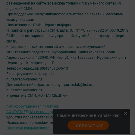
размещенной на сайте, возможна только с письменного согласия
редакций СМИ.
При поддержке Республиканского агентства по печати и массовым
коммуникациям.
Наименование СМИ: Нурлат-⁠информ
№ записи о регистрации СМИ, дата: ЭЛ № ФС 77 -⁠ 73782 от 05.10.2018
СМИ зарегистрированно Федеральной службой по надзору в сфере
связи,
информационных технологий и массовых коммуникаций
ФИО главного редактора: Мубаракшина Лилия Мирзазяновна
Адрес редакции: 423040, РФ, Республика Татарстан, Нурлатский р-н, г.
Нурлат, ул. К. Маркса, д. 1 Г
Телефон редакции: 8(84345) 2-36-13
E-mail редакции: redak@list.ru
nurlatweb@yandex.ru
Для сообщений о фактах коррупции: redak@list.ru ,
nurlatweb@yandex.ru
Учредитель СМИ: АО «ТАТМЕДИА»
Антикоррупционная политика
АО «ТАТМЕДИА» использует «cookie»
для персонализации сервисов и
Самое интересное в Yandex Zen
удобства пользователей сайтом.
Использование «cookie» можно отменить в настройках браузера.
Подписаться
Политика конфиденциальности