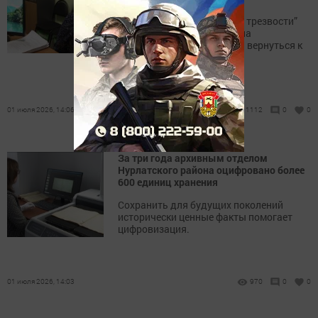
Социальный проект “Точка трезвости”
помогла 20 жителям района
воссоединиться с семьей и вернуться к
нормальной жизни.
01 июля 2026, 14:06
1112
0
0
За три года архивным отделом
Нурлатского района оцифровано более
600 единиц хранения
Сохранить для будущих поколений
исторически ценные факты помогает
цифровизация.
01 июля 2026, 14:03
970
0
0