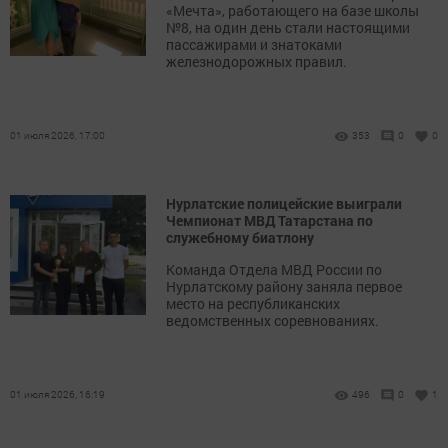
«Мечта», работающего на базе школы
№8, на один день стали настоящими
пассажирами и знатоками
железнодорожных правил.
01 июля 2026, 17:00
353
0
0
Нурлатские полицейские выиграли
Чемпионат МВД Татарстана по
служебному биатлону
Команда Отдела МВД России по
Нурлатскому району заняла первое
место на республиканских
ведомственных соревнованиях.
01 июля 2026, 16:19
496
0
1