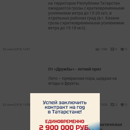
на территории Республики Татарстан
ожидаются грозы с кратковременными
усилениями ветра до 15-20 м/с, в
отдельных районах град (в г. Казани
гроза с кратковременными усилениями
ветра до 15-18 м/с).
02 июня 2019, 14:01
1299
0
0
От «Дружбы» - летний приз
Лето – прекрасная пора, щедрая на
ягоды и фрукты.
02 июня 2019, 13:53
1326
0
0
В Нурлате пройдет профилактическая
операция «Трактор-прицеп»