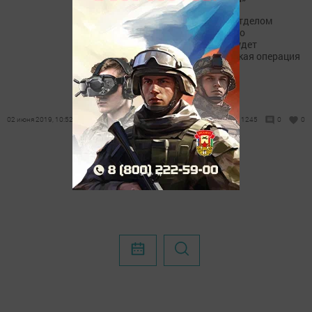
С 3 по 28 июня 2019 года отделом
Гостехнадзора Нурлатского
муниципального района будет
проведена профилактическая операция
«Трактор-прицеп».
02 июня 2019, 10:52
1245
0
0