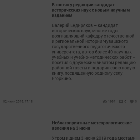
В гостях у редакции кандидат
исторических наук с новым научным
изданием
Валерий Ендиряков – кандидат
исторических наук, многие годы
возглавлявший кафедру отечественной
и региональной истории Чувашского
государственного педагогического
университета, автор более 40 научных,
учебных и учебно-методических работ –
посетил с дружеским визитом редакцию
районной газеты и подарил свою новую
книгу, посвященную родному селу
Егоркино.
02 июня 2019, 17:18
1991
0
0
Неблагоприятные метеорологические
явления на 3 июня
Утром и днем 3 июня 2019 года местами