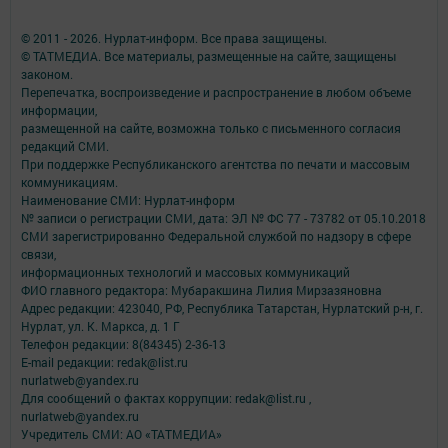
© 2011 - 2026. Нурлат-⁠информ. Все права защищены.
© ТАТМЕДИА. Все материалы, размещенные на сайте, защищены
законом.
Перепечатка, воспроизведение и распространение в любом объеме
информации,
размещенной на сайте, возможна только с письменного согласия
редакций СМИ.
При поддержке Республиканского агентства по печати и массовым
коммуникациям.
Наименование СМИ: Нурлат-⁠информ
№ записи о регистрации СМИ, дата: ЭЛ № ФС 77 -⁠ 73782 от 05.10.2018
СМИ зарегистрированно Федеральной службой по надзору в сфере
связи,
информационных технологий и массовых коммуникаций
ФИО главного редактора: Мубаракшина Лилия Мирзазяновна
Адрес редакции: 423040, РФ, Республика Татарстан, Нурлатский р-н, г.
Нурлат, ул. К. Маркса, д. 1 Г
Телефон редакции: 8(84345) 2-36-13
E-mail редакции: redak@list.ru
nurlatweb@yandex.ru
Для сообщений о фактах коррупции: redak@list.ru ,
nurlatweb@yandex.ru
Учредитель СМИ: АО «ТАТМЕДИА»