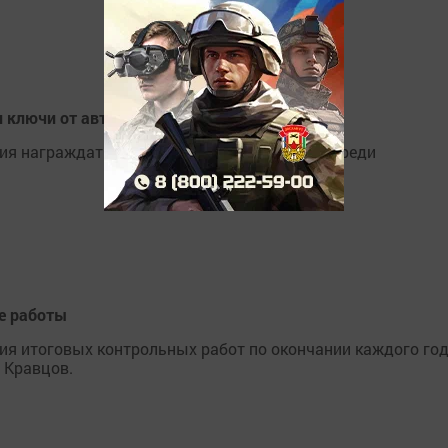
и ключи от автомобилей
ия награждать лауреатов смотра-конкурса среди
е работы
ия итоговых контрольных работ по окончании каждого го
 Кравцов.