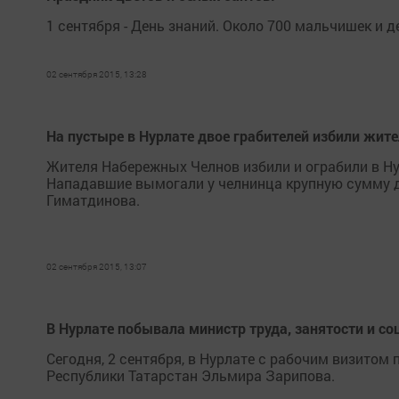
1 сентября - День знаний. Около 700 мальчишек и 
02 сентября 2015, 13:28
На пустыре в Нурлате двое грабителей избили жит
Жителя Набережных Челнов избили и ограбили в Ну
Нападавшие вымогали у челнинца крупную сумму де
Гиматдинова.
02 сентября 2015, 13:07
В Нурлате побывала министр труда, занятости и 
Сегодня, 2 сентября, в Нурлате с рабочим визитом
Республики Татарстан Эльмира Зарипова.