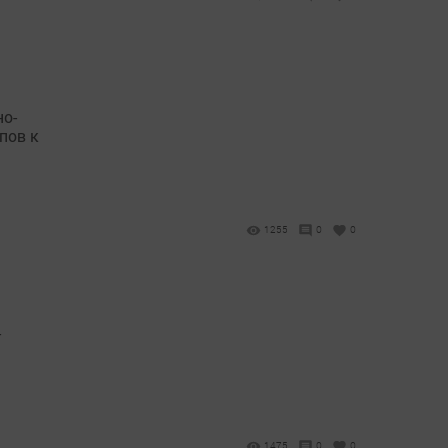
но-
пов к
1255
0
0
-
1475
0
0