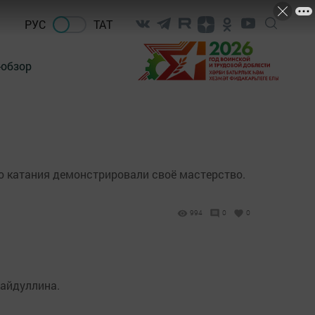
РУС
ТАТ
-обзор
о катания демонстрировали своё мастерство.
994
0
0
байдуллина.