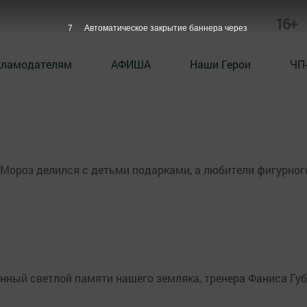
16+
6
Автоматическое закрытие баннера через
кламодателям
АФИША
Наши Герои
ЧП
 Мороз делился с детьми подарками, а любители фигурног
енный светлой памяти нашего земляка, тренера Фаниса Гу