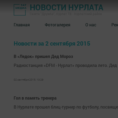
НОВОСТИ НУРЛАТА
Газета "Дружба", Нурлат ТВ - Нурлатский район
Главная
Фотогалерея
О нас
Ре
Новости за 2 сентября 2015
В «Ледок» пришел Дед Мороз
Радиостанция «DFM - Нурлат» проводила лето. Дед
02 сентября 2015, 13:29
Гол в память тренера
В Нурлате прошел блиц-турнир по футболу, посвящ