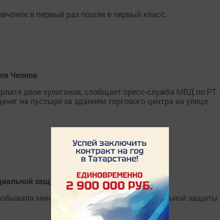
девчонок в первый раз пошли в первый класс.
еля Челнов
рлате двое хулиганов, сообщает пресс-служба МВД по РТ.
нег на пустыре за зданием торгового центра на улице
социальной защиты РТ Эльмира Зарипова
 побывала министр труда, занятости и социальной защиты