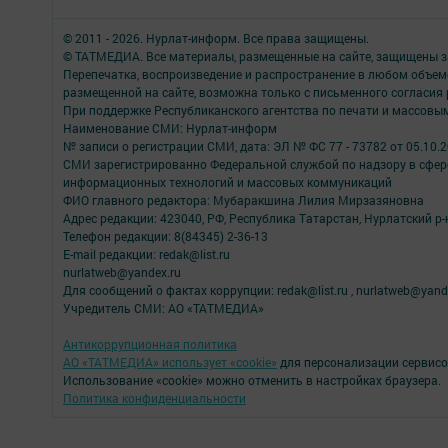
© 2011 - 2026. Нурлат-⁠информ. Все права защищены.
© ТАТМЕДИА. Все материалы, размещенные на сайте, защищены з
Перепечатка, воспроизведение и распространение в любом объе
размещенной на сайте, возможна только с письменного согласия
При поддержке Республиканского агентства по печати и массов
Наименование СМИ: Нурлат-⁠информ
№ записи о регистрации СМИ, дата: ЭЛ № ФС 77 -⁠ 73782 от 05.10.
СМИ зарегистрированно Федеральной службой по надзору в сфере
информационных технологий и массовых коммуникаций
ФИО главного редактора: Мубаракшина Лилия Мирзазяновна
Адрес редакции: 423040, РФ, Республика Татарстан, Нурлатский р-н, 
Телефон редакции: 8(84345) 2-36-13
E-mail редакции: redak@list.ru
nurlatweb@yandex.ru
Для сообщений о фактах коррупции: redak@list.ru , nurlatweb@yand
Учредитель СМИ: АО «ТАТМЕДИА»
Антикоррупционная политика
АО «ТАТМЕДИА» использует «cookie»
для персонализации сервисо
Использование «cookie» можно отменить в настройках браузера.
Политика конфиденциальности