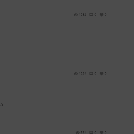
1582
0
0
1224
0
0
да
831
0
0