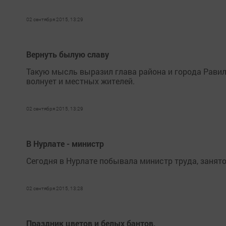
02 сентября 2015, 13:29
Вернуть былую славу
Такую мысль выразил глава района и города Рави
волнует и местных жителей.
02 сентября 2015, 13:29
В Нурлате - министр
Сегодня в Нурлате побывала министр труда, занят
02 сентября 2015, 13:28
Праздник цветов и белых бантов.