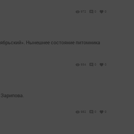
972
0
0
тябрьский». Нынешнее состояние питомника
934
0
0
 Зарипова.
982
0
0