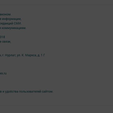
аконом.
ме информации,
 редакций СМИ.
ым коммуникациям.
2018
 связи,
г. Нурлат, ул. К. Маркса, д. 1 Г
ex.ru
в и удобства пользователей сайтом.