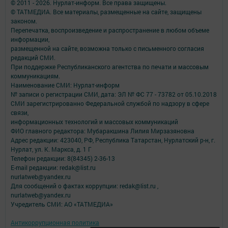
© 2011 - 2026. Нурлат-⁠информ. Все права защищены.
© ТАТМЕДИА. Все материалы, размещенные на сайте, защищены
законом.
Перепечатка, воспроизведение и распространение в любом объеме
информации,
размещенной на сайте, возможна только с письменного согласия
редакций СМИ.
При поддержке Республиканского агентства по печати и массовым
коммуникациям.
Наименование СМИ: Нурлат-⁠информ
№ записи о регистрации СМИ, дата: ЭЛ № ФС 77 -⁠ 73782 от 05.10.2018
СМИ зарегистрированно Федеральной службой по надзору в сфере
связи,
информационных технологий и массовых коммуникаций
ФИО главного редактора: Мубаракшина Лилия Мирзазяновна
Адрес редакции: 423040, РФ, Республика Татарстан, Нурлатский р-н, г.
Нурлат, ул. К. Маркса, д. 1 Г
Телефон редакции: 8(84345) 2-36-13
E-mail редакции: redak@list.ru
nurlatweb@yandex.ru
Для сообщений о фактах коррупции: redak@list.ru ,
nurlatweb@yandex.ru
Учредитель СМИ: АО «ТАТМЕДИА»
Антикоррупционная политика