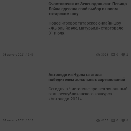
Счастливчик из Зеленодольска: Певица
Лэйна сделала свой выбор в новом
татарском шоу
Новое игровое татарское онлайн-шоу
«Җырлыйк әле, матурым!» стартовало
31 июля.
03 августа 2021, 16:46
3023
0
2
Автоледи из Нурлата стала
победителем зональных соревнований
Сегодня в Чистополе прошел зональный
этап республиканского конкурса
«Автоледи-2021».
03 августа 2021, 16:12
4155
0
4