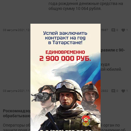
года рождения денежные средства на
общую сумму 10 064 рубля.
03 августа 2021, 12:38
5987
0
1
В Нурлатском районе поздравили с 90-
летием ветерана тыла
1 августа Миндубаева Масхудя
Загртдиновна отметила свой юбилей.
03 августа 2021, 11:46
2932
0
1
Роскомнадзор озвучил требования для ИП и ЮЛ,
обрабатывающих персональные данные
Операторы обязаны направить в Уполномоченный орган по
защите прав субъектов персональных данных Уведомление об