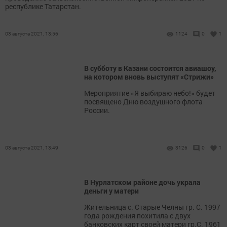
республике Татарстан.
03 августа 2021, 13:56
1124
0
1
В субботу в Казани состоится авиашоу,
на котором вновь выступят «Стрижи»
Мероприятие «Я выбираю небо!» будет
посвящено Дню воздушного флота
России.
03 августа 2021, 13:49
3126
0
1
В Нурлатском районе дочь украла
деньги у матери
Жительница с. Старые Челны гр. С. 1997
года рождения похитила с двух
банковских карт своей матери гр.С. 1961