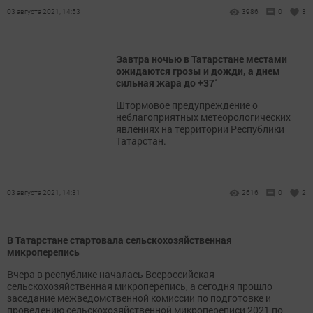
03 августа 2021, 14:53
3986
0
3
Завтра ночью в Татарстане местами
ожидаются грозы и дожди, а днем
сильная жара до +37˚
Штормовое предупреждение о
неблагоприятных метеорологических
явлениях на территории Республики
Татарстан.
03 августа 2021, 14:31
2616
0
2
В Татарстане стартовала сельскохозяйственная
микроперепись
Вчера в республике началась Всероссийская
сельскохозяйственная микроперепись, а сегодня прошло
заседание межведомственной комиссии по подготовке и
проведению сельскохозяйственной микропереписи 2021 по