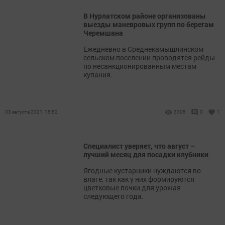
В Нурлатском районе организованы
выезды маневровых групп по берегам
Черемшана
Ежедневно в Среднекамышлинском
сельском поселении проводятся рейды
по несанкционированным местам
купания.
03 августа 2021, 15:52
3305
0
1
Специалист уверяет, что август –
лучший месяц для посадки клубники
Ягодные кустарники нуждаются во
влаге, так как у них формируются
цветковые почки для урожая
следующего года.