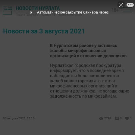
НОВОСТИ НУРЛАТА
16+
5
Автоматическое закрытие баннера через
Газета "Дружба", Нурлат ТВ - Нурлатский район
Новости за 3 августа 2021
В Нурлатском районе участились
жалобы микрофинансовых
организаций в отношении должников
Нурлатская городская прокуратура
информирует, что в последнее время
наблюдается большое количество
жалоб коллекторских агентств и
микрофинансовых организаций в
отношении должников, не погашающих
задолженность по микрозаймам.
03 августа 2021, 17:16
2798
0
1