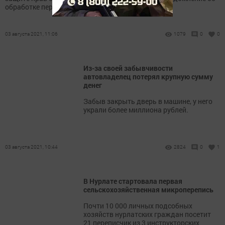
обработке персональных данных.
03 августа 2021, 11:06
1079
0
0
Из-за своей забывчивости
автовладелец потерял крупную сумму
денег
Забыв закрыть дверь в машине, у него
украли более миллиона рублей.
03 августа 2021, 10:44
2824
0
1
В Нурлате стартовала первая
сельскохозяйственная микроперепись
Почти 10 000 личных подсобных
хозяйств нурлатских граждан посетит
21 переписчик из 3 инструкторских