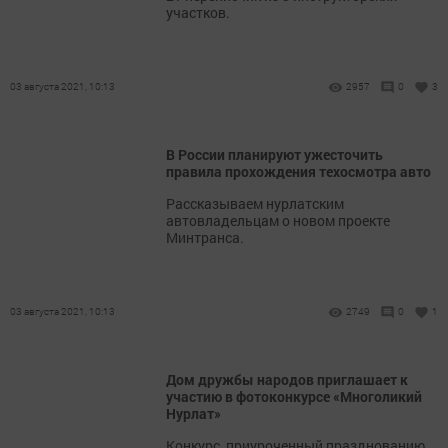
участков.
03 августа 2021, 10:13
2957
0
3
В России планируют ужесточить
правила прохождения техосмотра авто
Рассказываем нурлатским
автовладельцам о новом проекте
Минтранса.
03 августа 2021, 10:13
2749
0
1
Дом дружбы народов приглашает к
участию в фотоконкурсе «Многоликий
Нурлат»
Конкурс, приуроченный празднованию