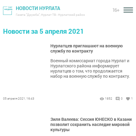
НОВОСТИ НУРЛАТА
16+
Газета "Дружба", Нурлат ТВ - Нурлатский район
Новости за 5 апреля 2021
Нурлатцев приглашают на военную
службу по контракту
​​​​​​​Военный комиссариат города Нурлат и
Нурлатского района информирует
нурлатцев о том, что продолжается
набор на военную службу по контракту.
05 апреля 2021, 16:43
1852
0
1
Зиля Валеева: Сессия ЮНЕСКО в Казани
позволит сохранить наследие мировой
культуры