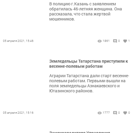
В полицию г.Казань с заявлением
обратилась 46-летняя женщина. Она
рассказала, что стала жертвой
мошенников.
05 апреля 2021, 15:46
1861
0
1
Земледельцы Татарстана приступили к
весенне-полевым работам
Аграрии Татарстана дали старт весенне-
полевым работам. Первыми вышли на
поля земледельцы Азнакаевского и
Ютазинского районов.
05 апреля 2021, 15:16
1777
0
0
Замруководителя Управления