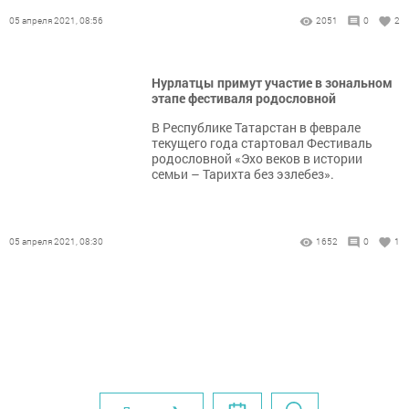
05 апреля 2021, 08:56
2051
0
2
Нурлатцы примут участие в зональном
этапе фестиваля родословной
​​​​​​​В Республике Татарстан в феврале
текущего года стартовал Фестиваль
родословной «Эхо веков в истории
семьи – Тарихта без эзлебез».
05 апреля 2021, 08:30
1652
0
1