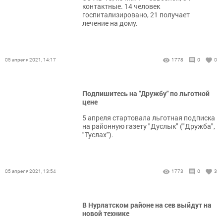
контактные. 14 человек
госпитализировано, 21 получает
лечение на дому.
05 апреля 2021, 14:17
1778
0
0
Подпишитесь на "Дружбу" по льготной
цене
5 апреля стартовала льготная подписка
на районную газету "Дуслык" ("Дружба",
"Туслах").
05 апреля 2021, 13:54
1773
0
3
В Нурлатском районе на сев выйдут на
новой технике