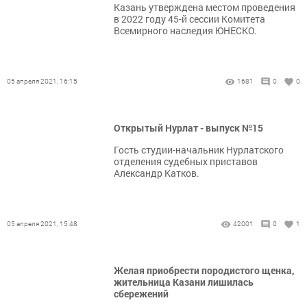
​​​​​​​Казань утверждена местом проведения
в 2022 году 45-й сессии Комитета
Всемирного наследия ЮНЕСКО.
05 апреля 2021, 16:15
1681
0
0
Открытый Нурлат - выпуск №15
Гость студии-начальник Нурлатского
отделения судебных приставов
Александр Катков.
05 апреля 2021, 15:48
42001
0
1
Желая приобрести породистого щенка,
жительница Казани лишилась
сбережений