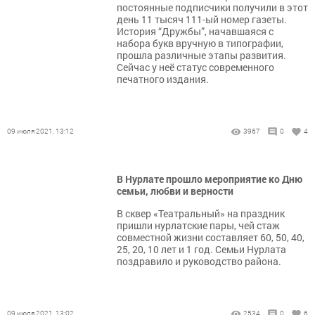
постоянные подписчики получили в этот
день 11 тысяч 111-ый номер газеты.
История “Дружбы”, начавшаяся с
набора букв вручную в типографии,
прошла различные этапы развития.
Сейчас у неё статус современного
печатного издания.
09 июля 2021, 13:12
3967
0
4
В Нурлате прошло мероприятие ко Дню
семьи, любви и верности
В сквер «Театральный» на праздник
пришли нурлатские пары, чей стаж
совместной жизни составляет 60, 50, 40,
25, 20, 10 лет и 1 год. Семьи Нурлата
поздравило и руководство района.
09 июля 2021, 13:02
2534
0
6