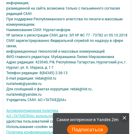
информации,
размещенной на сайте, возможна только с письменного согласия
редакций СМИ.
При поддержке Республиканского агентства по печати и массовым
коммуникациям.
Наименование СМИ: Нурлат-⁠информ
№ записи о регистрации СМИ, дата: ЭЛ № ФС 77 -⁠ 73782 от 05.10.2018
СМИ зарегистрированно Федеральной службой по надзору в сфере
связи,
информационных технологий и массовых коммуникаций
ФИО главного редактора: Мубаракшина Лилия Мирзазяновна
Адрес редакции: 423040, РФ, Республика Татарстан, Нурлатский р-н, г.
Нурлат, ул. К. Маркса, д. 1 Г
Телефон редакции: 8(84345) 2-36-13
E-mail редакции: redak@list.ru
nurlatweb@yandex.ru
Для сообщений о фактах коррупции: redak@list.ru ,
nurlatweb@yandex.ru
Учредитель СМИ: АО «ТАТМЕДИА»
Антикоррупционная политика
АО «ТАТМЕДИА» использует «cookie»
для персонализации сервисов и
Самое интересное в Yandex Zen
удобства пользователей сайтом.
Использование «cookie» можно отменить в настройках браузера.
Подписаться
Политика конфиденциальности