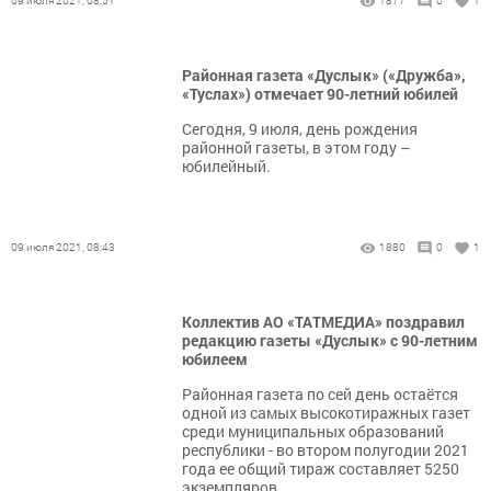
09 июля 2021, 08:51
1877
0
1
Районная газета «Дуслык» («Дружба»,
«Туслах») отмечает 90-летний юбилей
Сегодня, 9 июля, день рождения
районной газеты, в этом году –
юбилейный.
09 июля 2021, 08:43
1880
0
1
Коллектив АО «ТАТМЕДИА» поздравил
редакцию газеты «Дуслык» с 90-летним
юбилеем
Районная газета по сей день остаётся
одной из самых высокотиражных газет
среди муниципальных образований
республики - во втором полугодии 2021
года ее общий тираж составляет 5250
экземпляров.