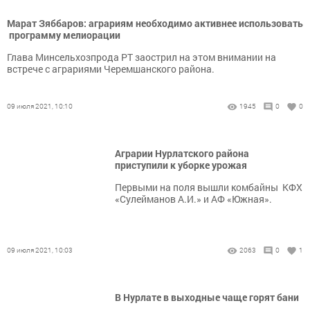
Марат Зяббаров: аграриям необходимо активнее использовать
программу мелиорации
​​​​​​​Глава Минсельхозпрода РТ заострил на этом внимании на
встрече с аграриями Черемшанского района.
09 июля 2021, 10:10
1945
0
0
Аграрии Нурлатского района
приступили к уборке урожая
​​​​​​​Первыми на поля вышли комбайны КФХ
«Сулейманов А.И.» и АФ «Южная».
09 июля 2021, 10:03
2063
0
1
В Нурлате в выходные чаще горят бани