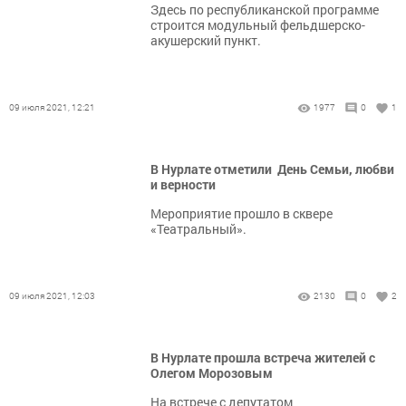
Здесь по республиканской программе
строится модульный фельдшерско-
акушерский пункт.
09 июля 2021, 12:21
1977
0
1
В Нурлате отметили День Семьи, любви
и верности
Мероприятие прошло в сквере
«Театральный».
09 июля 2021, 12:03
2130
0
2
В Нурлате прошла встреча жителей с
Олегом Морозовым
На встрече с депутатом