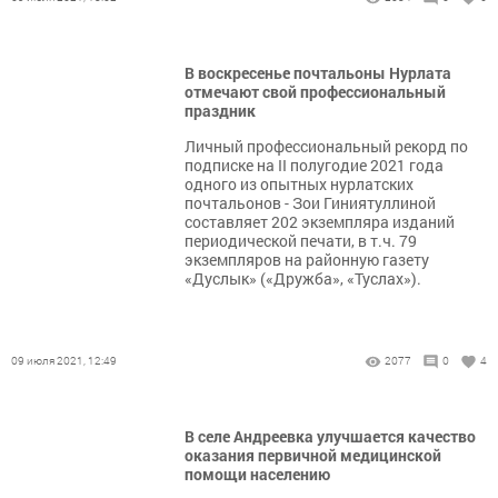
В воскресенье почтальоны Нурлата
отмечают свой профессиональный
праздник
Личный профессиональный рекорд по
подписке на II полугодие 2021 года
одного из опытных нурлатских
почтальонов - Зои Гиниятуллиной
составляет 202 экземпляра изданий
периодической печати, в т.ч. 79
экземпляров на районную газету
«Дуслык» («Дружба», «Туслах»).
09 июля 2021, 12:49
2077
0
4
В селе Андреевка улучшается качество
оказания первичной медицинской
помощи населению