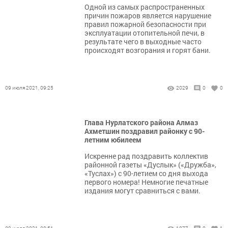
​​​​​​​Одной из самых распространенных
причин пожаров является нарушение
правил пожарной безопасности при
эксплуатации отопительной печи, в
результате чего в выходные часто
происходят возгорания и горят бани.
09 июля 2021, 09:25
2029
0
0
Глава Нурлатского района Алмаз
Ахметшин поздравил районку с 90-
летним юбилеем
Искренне рад поздравить коллектив
районной газеты «Дуслык» («Дружба»,
«Туслах») с 90-летием со дня выхода
первого номера! Немногие печатные
издания могут сравниться с вами.