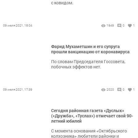
с ковидом.
09 июля 2021, 18:04
1949
0
1
Фарид Мухаметшин и его супруга
прошли вакцинацию от коронавируса
​​​​​​​По словам Председателя Госсовета,
побочных эффектов нет.
09 июля 2021, 17:39
2020
0
1
Сегодня районная газета «Дуслык»
(«Дружба», «Туслах») отмечает свой 90-
летний юбилей
С момента основания «Октябрьского
колхозника» любители районки и