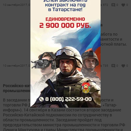
10 сентября 2017, 07:42
572
0
0
Нурлат: без «серого» рынка
В Нурлате продолжается работа по
снижению неформальной занятости и
легализации «серой» заработной платы.
10 сентября 2017, 07:35
735
0
0
Российско-китайское сотрудничество в области
промышленности обсудят в Казани
В заседании примет участие министр промышленности и
торговли РФ Денис Мантуров. (Казань, 9 сентября, «Татар-
информ»). 14 сентября в Казани состоится второе заседание
Российско-Китайской подкомиссии по сотрудничеству в
области промышленности. Заседание пройдет под
председательством министра промышленности и торговли РФ
Дениса Мантурова и главы Министерства промышленности и