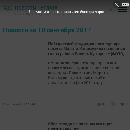
НОВОСТИ НУРЛАТА
16+
5
Автоматическое закрытие баннера через
Газета "Дружба", Нурлат ТВ - Нурлатский район
Новости за 10 сентября 2017
Победителей традиционного турнира
памяти Марата Калимулина поздравил
глава района Равиль Кузюров + [ФОТО]
Сегодня завершился турнир памяти
нашего земляка, игрока ярославской
команды «Локомотив» Марата
Калимулина, который погиб в
авиакатастрофе в 2011 году.
10 сентября 2017, 17:50
805
0
0
Сбор отходов в частном секторе:
платить или нет