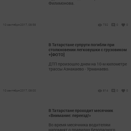
Филимонова.
10 сентября 2017, 08:58
732
0
0
В Татарстане супруги погибли при
столкновении легковушки с грузовиком
+[ФОТО]
ДТП произошло днем на 10-м километре
трассы Азнакаево - Урманаево.
10 сентября 2017, 08:00
814
0
0
В Татарстане проходит месячник
«Внимание: переезд!»
Во время месячника водителям
напомнят о правилах безопасного