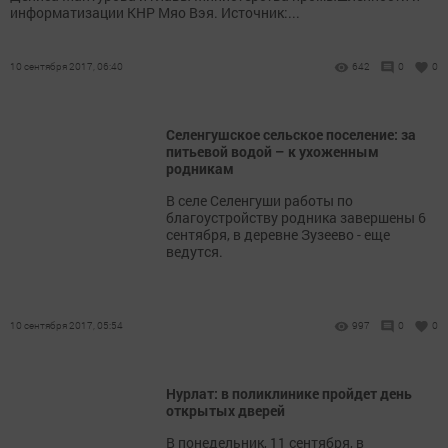
информатизации КНР Мяо Вэя. Источник:...
10 сентября 2017, 06:40
642
0
0
Селенгушское сельское поселение: за
питьевой водой – к ухоженным
родникам
В селе Селенгуши работы по
благоустройству родника завершены 6
сентября, в деревне Зузеево - еще
ведутся.
10 сентября 2017, 05:54
997
0
0
Нурлат: в поликлинике пройдет день
открытых дверей
В понедельник, 11 сентября, в