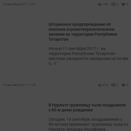
10 сентября 2017, 12:31
768
0
0
Штормовое предупреждение об
опасном агрометеорологическом
явлении на территории Республики
Татарстан
Ночью 11 сентября 2017 г. на
территории Республики Татарстан
местами ожидаются заморозки на почве
0..-1˚.
10 сентября 2017, 11:23
813
0
0
В Нурлате труженицу тыла поздравили
с 90-м днем рождения
Сегодня, 10 сентября, поздравления с
90-летием принимает труженица тыла из
Нурлата Зинаида Иосифовна