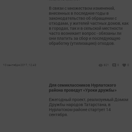
В связи с множеством изменений,
внесенных в последние годы в
законодательство об обращении с
отходами, у жителей частных домов, как
в городах, так и в сельской местности
часто возникает вопрос - обязаны ли
они платить за сбор и последующую
обработку (утилизацию) отходов.
10 сентября 2017, 12:43
821
0
0
Для семиклассников Нурлатского
района проведут «Уроки дружбы»
Ежегодный проект, реализуемый Домом
Дружбы народов Татарстана, в
Нурлатском районе стартует 14
сентября.