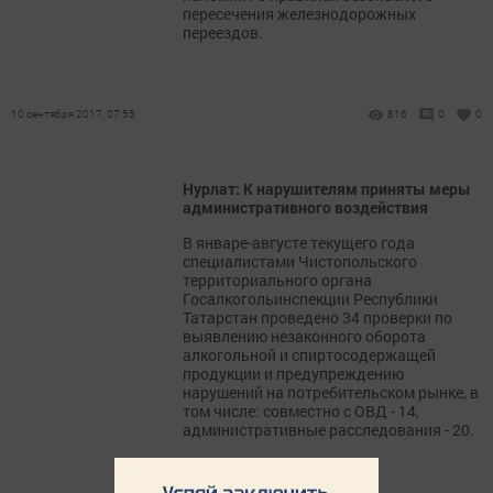
пересечения железнодорожных
переездов.
10 сентября 2017, 07:55
816
0
0
Нурлат: К нарушителям приняты меры
административного воздействия
В январе-августе текущего года
специалистами Чистопольского
территориального органа
Госалкогольинспекции Республики
Татарстан проведено 34 проверки по
выявлению незаконного оборота
алкогольной и спиртосодержащей
продукции и предупреждению
нарушений на потребительском рынке, в
том числе: совместно с ОВД - 14,
административные расследования - 20.