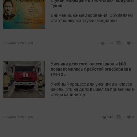
«Тукай моңнары» к 140-летию Габдуллы
Тукая
Внимание, юные дарования! Объявляем
старт конкурса «Тукай моңнары»!
12 марта 2026, 13:28
2273
0
1
Ученики девятого класса школы №8
познакомились с работой огнеборцев в
ПЧ-125
Учебный процесс для учеников 9 класса
школы №8 на днях вышел за привычные
стены кабинетов.
12 марта 2026, 13:00
545
0
0