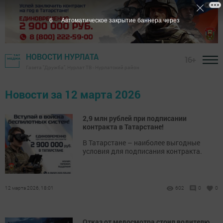
5
Автоматическое закрытие баннера через
НОВОСТИ НУРЛАТА
16+
Газета "Дружба", Нурлат ТВ - Нурлатский район
Новости за 12 марта 2026
2,9 млн рублей при подписании
контракта в Татарстане!
В Татарстане – наиболее выгодные
условия для подписания контракта.
12 марта 2026, 18:01
602
0
0
Отказ от медосмотра стоил водителю