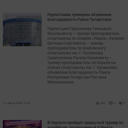
Нурлатским тренерам объявлена
Благодарность Раиса Татарстана
Нурлатцам Герасимову Геннадию
Васильевичу – тренер-преподаватель
спортшколы по хоккею «Ледок», Казаеву
Евгению Сергеевичу – тренер-
преподаватель по кикбоксингу
спортшколы им. Г. Хусаинова,
Самигуллину Расиху Каимовичу –
тренер-преподаватель по борьбе на
поясах спортшколы им. Г. Хусаинова
объявлена Благодарность Раиса
Республики Татарстан Рустама
Минниханова.
12 марта 2026, 16:32
492
0
0
В Нурлате пройдет закрытый турнир по
волейболу, посвященный 8 Марта