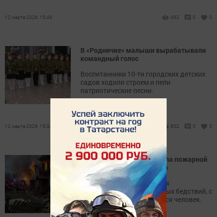
12 марта 2026, 15:49
452
0
0
В «Родничке» малыши вырабатывали
командный голос
Воспитанники 10-ти городских детских
садов ходили строем и пели
патриотические песни.
12 марта 2026, 15:34
802
0
0
Знать, чтобы жить: правила пожарной
безопасности для каждого
Пожар – это одно из самых
разрушительных и страшных бедствий, с
которым может столкнуться человек.