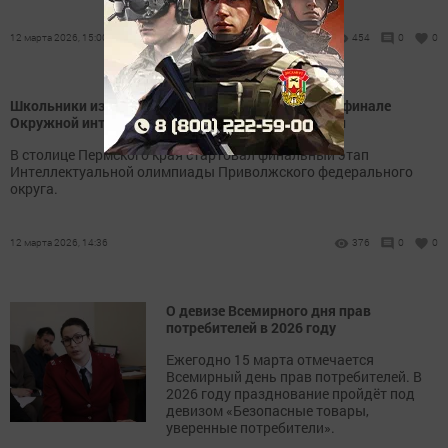
12 марта 2026, 15:00
454
0
0
Школьники из Татарстана поборются за победу в финале
Окружной интеллектуальной олимпиады в Перми
В столице Пермского края стартовал финальный этап
Интеллектуальной олимпиады Приволжского федерального
округа.
12 марта 2026, 14:36
376
0
0
О девизе Всемирного дня прав
потребителей в 2026 году
Ежегодно 15 марта отмечается
Всемирный день прав потребителей. В
2026 году празднование пройдёт под
девизом «Безопасные товары,
уверенные потребители».