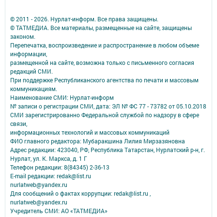
© 2011 - 2026. Нурлат-⁠информ. Все права защищены.
© ТАТМЕДИА. Все материалы, размещенные на сайте, защищены
законом.
Перепечатка, воспроизведение и распространение в любом объеме
информации,
размещенной на сайте, возможна только с письменного согласия
редакций СМИ.
При поддержке Республиканского агентства по печати и массовым
коммуникациям.
Наименование СМИ: Нурлат-⁠информ
№ записи о регистрации СМИ, дата: ЭЛ № ФС 77 -⁠ 73782 от 05.10.2018
СМИ зарегистрированно Федеральной службой по надзору в сфере
связи,
информационных технологий и массовых коммуникаций
ФИО главного редактора: Мубаракшина Лилия Мирзазяновна
Адрес редакции: 423040, РФ, Республика Татарстан, Нурлатский р-н, г.
Нурлат, ул. К. Маркса, д. 1 Г
Телефон редакции: 8(84345) 2-36-13
E-mail редакции: redak@list.ru
nurlatweb@yandex.ru
Для сообщений о фактах коррупции: redak@list.ru ,
nurlatweb@yandex.ru
Учредитель СМИ: АО «ТАТМЕДИА»