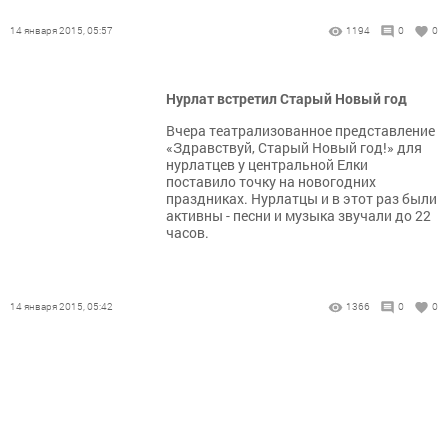
14 января 2015, 05:57
1194
0
0
Нурлат встретил Старый Новый год
Вчера театрализованное представление
«Здравствуй, Старый Новый год!» для
нурлатцев у центральной Елки
поставило точку на новогодних
праздниках. Нурлатцы и в этот раз были
активны - песни и музыка звучали до 22
часов.
14 января 2015, 05:42
1366
0
0