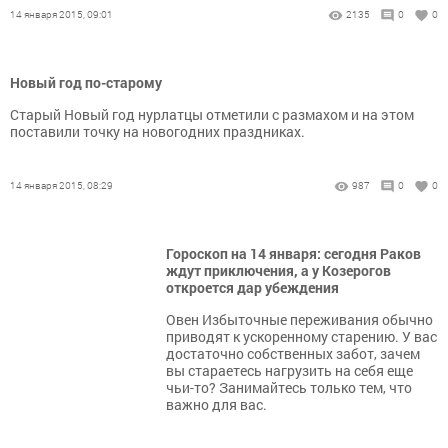
14 января 2015, 09:01
2135
0
0
Новый год по-старому
Старый Новый год нурлатцы отметили с размахом и на этом
поставили точку на новогодних праздниках.
14 января 2015, 08:29
987
0
0
Гороскоп на 14 января: сегодня Раков
ждут приключения, а у Козерогов
откроется дар убеждения
Овен Избыточные переживания обычно
приводят к ускоренному старению. У вас
достаточно собственных забот, зачем
вы стараетесь нагрузить на себя еще
чьи-то? Занимайтесь только тем, что
важно для вас.