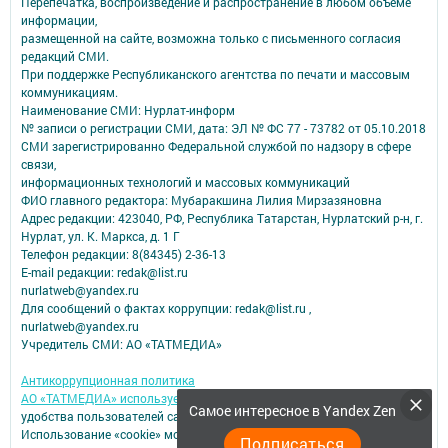
Перепечатка, воспроизведение и распространение в любом объеме
информации,
размещенной на сайте, возможна только с письменного согласия
редакций СМИ.
При поддержке Республиканского агентства по печати и массовым
коммуникациям.
Наименование СМИ: Нурлат-⁠информ
№ записи о регистрации СМИ, дата: ЭЛ № ФС 77 -⁠ 73782 от 05.10.2018
СМИ зарегистрированно Федеральной службой по надзору в сфере
связи,
информационных технологий и массовых коммуникаций
ФИО главного редактора: Мубаракшина Лилия Мирзазяновна
Адрес редакции: 423040, РФ, Республика Татарстан, Нурлатский р-н, г.
Нурлат, ул. К. Маркса, д. 1 Г
Телефон редакции: 8(84345) 2-36-13
E-mail редакции: redak@list.ru
nurlatweb@yandex.ru
Для сообщений о фактах коррупции: redak@list.ru ,
nurlatweb@yandex.ru
Учредитель СМИ: АО «ТАТМЕДИА»
Антикоррупционная политика
АО «ТАТМЕДИА» использует «cookie»
для персонализации сервисов и
Самое интересное в Yandex Zen
удобства пользователей сайтом.
Использование «cookie» можно отменить в настройках браузера.
Подписаться