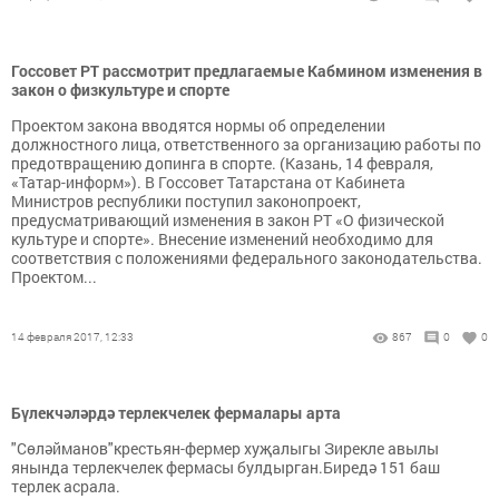
Госсовет РТ рассмотрит предлагаемые Кабмином изменения в
закон о физкультуре и спорте
Проектом закона вводятся нормы об определении
должностного лица, ответственного за организацию работы по
предотвращению допинга в спорте. (Казань, 14 февраля,
«Татар-информ»). В Госсовет Татарстана от Кабинета
Министров республики поступил законопроект,
предусматривающий изменения в закон РТ «О физической
культуре и спорте». Внесение изменений необходимо для
соответствия с положениями федерального законодательства.
Проектом...
14 февраля 2017, 12:33
867
0
0
Бүлекчәләрдә терлекчелек фермалары арта
"Сөләйманов"крестьян-фермер хуҗалыгы Зирекле авылы
янында терлекчелек фермасы булдырган.Биредә 151 баш
терлек асрала.