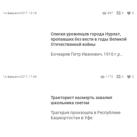
14 февраля 2017, 12:18
897
0
0
Списки уроженцев города Нурлат,
пропавших без вести в годы Великой
Отечественной войны
Бочкарев Петр Иванович, 1916 г.р.,
14 февраля 2017, 11:06
1172
0
0
Тракторист насмерть завалил
школьника снегом
Трагедия произошла в Республике
Башкортостан в Уфе.