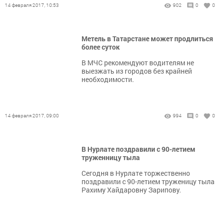
14 февраля 2017, 10:53
902
0
0
Метель в Татарстане может продлиться
более суток
В МЧС рекомендуют водителям не
выезжать из городов без крайней
необходимости.
14 февраля 2017, 09:00
994
0
0
В Нурлате поздравили с 90-летием
труженницу тыла
Сегодня в Нурлате торжественно
поздравили с 90-летием труженицу тыла
Рахиму Хайдаровну Зарипову.