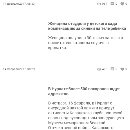
14 февраля 2017, 08:33
967
0
0
Женщина отсудила у детского сада
компенсацию за синяки на теле ребенка
Женщина получила 30 тысяч за то, что
воспитатель стащила ее дочь с
кроватки.
14 февраля 2017, 08:29
483
0
0
В Нурлате более 500 похоронок ждут
адресатов
В четверг, 16 февраля, в Нурлат с
очередной вахтой памяти приедут
активисты Казанского клуба воинской
славы под руководством заведующего
Музеем-мемориалом Великой
Отечественной войны Казанского