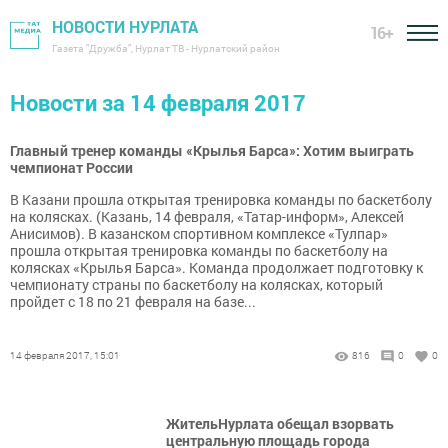
НОВОСТИ НУРЛАТА
16+
Газета "Дружба", Нурлат ТВ - Нурлатский район
Новости за 14 февраля 2017
Главный тренер команды «Крылья Барса»: Хотим выиграть
чемпионат России
В Казани прошла открытая тренировка команды по баскетболу
на колясках. (Казань, 14 февраля, «Татар-информ», Алексей
Анисимов). В казанском спортивном комплексе «Тулпар»
прошла открытая тренировка команды по баскетболу на
колясках «Крылья Барса». Команда продолжает подготовку к
чемпионату страны по баскетболу на колясках, который
пройдет с 18 по 21 февраля на базе...
14 февраля 2017, 15:01
816
0
0
ЖительНурлата обещал взорвать
центральную площадь города