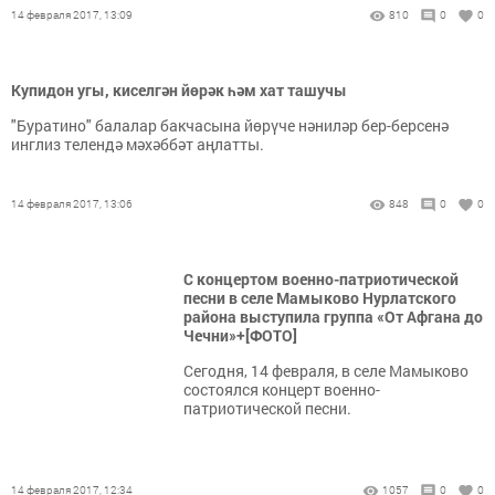
14 февраля 2017, 13:09
810
0
0
Купидон угы, киселгән йөрәк һәм хат ташучы
"Буратино" балалар бакчасына йөрүче нәниләр бер-берсенә
инглиз телендә мәхәббәт аңлатты.
14 февраля 2017, 13:06
848
0
0
С концертом военно-патриотической
песни в селе Мамыково Нурлатского
района выступила группа «От Афгана до
Чечни»+[ФОТО]
Сегодня, 14 февраля, в селе Мамыково
состоялся концерт военно-
патриотической песни.
14 февраля 2017, 12:34
1057
0
0