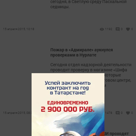
сегодня, в Светлую среду Пасхальной
седмицы.
15 апреля 2015, 10:18
1192
0
0
Пожар в «Адмирале» аукнулся
проверками в Нурлате
Сегодня отдел надзорной деятельности
проводит проверку в магазине «Шифа
17», а также арендаторов, которые
располагаются в этом торговом центре,
на соответствие пожарным
требованиям.
15 апреля 2015, 08:36
1478
0
0
У учеников Нурлатской ДШИ проходят