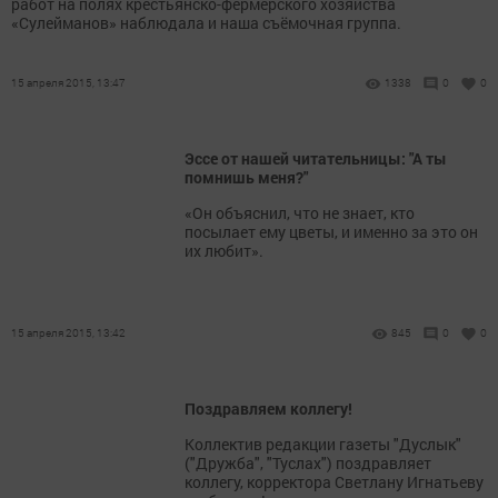
работ на полях крестьянско-фермерского хозяйства
«Сулейманов» наблюдала и наша съёмочная группа.
15 апреля 2015, 13:47
1338
0
0
Эссе от нашей читательницы: "А ты
помнишь меня?"
«Он объяснил, что не знает, кто
посылает ему цветы, и именно за это он
их любит».
15 апреля 2015, 13:42
845
0
0
Поздравляем коллегу!
Коллектив редакции газеты "Дуслык"
("Дружба", "Туслах") поздравляет
коллегу, корректора Светлану Игнатьеву