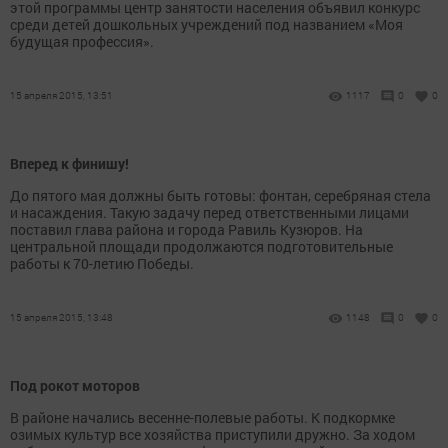
этой программы центр занятости населения объявил конкурс
среди детей дошкольных учреждений под названием «Моя
будущая профессия».
15 апреля 2015, 13:51
1117
0
0
Вперед к финишу!
До пятого мая должны быть готовы: фонтан, серебряная стела
и насаждения. Такую задачу перед ответственными лицами
поставил глава района и города Равиль Кузюров. На
центральной площади продолжаются подготовительные
работы к 70-летию Победы.
15 апреля 2015, 13:48
1148
0
0
Под рокот моторов
В районе начались весенне-полевые работы. К подкормке
озимых культур все хозяйства приступили дружно. За ходом