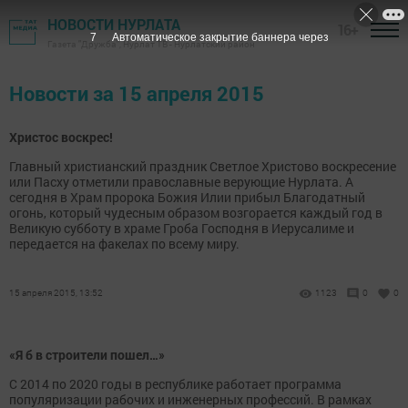
НОВОСТИ НУРЛАТА
16+
7
Автоматическое закрытие баннера через
Газета "Дружба", Нурлат ТВ - Нурлатский район
Новости за 15 апреля 2015
Христос воскрес!
Главный христианский праздник Светлое Христово воскресение
или Пасху отметили православные верующие Нурлата. А
сегодня в Храм пророка Божия Илии прибыл Благодатный
огонь, который чудесным образом возгорается каждый год в
Великую субботу в храме Гроба Господня в Иерусалиме и
передается на факелах по всему миру.
15 апреля 2015, 13:52
1123
0
0
«Я б в строители пошел…»
С 2014 по 2020 годы в республике работает программа
популяризации рабочих и инженерных профессий. В рамках