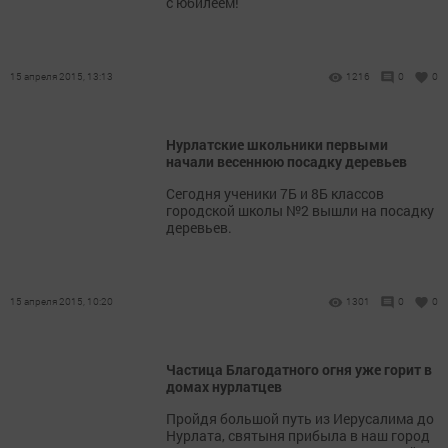
с юбилеем!
15 апреля 2015, 13:13
1216
0
0
Нурлатские школьники первыми
начали весеннюю посадку деревьев
Сегодня ученики 7Б и 8Б классов
городской школы №2 вышли на посадку
деревьев.
15 апреля 2015, 10:20
1301
0
0
Частица Благодатного огня уже горит в
домах нурлатцев
Пройдя большой путь из Иерусалима до
Нурлата, святыня прибыла в наш город