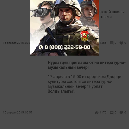
отчетные концерты
В эти дни все отделения Детской школы
искусств выступают с отчетными
концертами.
15 апреля 2015, 08:03
1355
0
0
Нурлатцев приглашают на литературно-
музыкальный вечер!
17 апреля в 15.00 в городском Дворце
культуры состоится литературно-
музыкальный вечер "Нурлат
йолдызлыгы".
15 апреля 2015, 06:57
1175
0
0