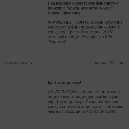
Поддержим нурлатскую финалистку
конкурса "Краса Татарстана-2015"
Сирень Яруллину!
Жительница Нурлата Сирень Яруллина
участвует в финале республиканского
конкурса "Краса Татарстана-2015",
который пройдет 29 апреля в КРК
"Корстон".
15 апреля 2015, 06:14
1647
0
0
Ipad за подписку!
АО «ТАТМЕДИА» объявляет для своих
подписчиков традиционный конкурс
«Ipad за подписку». Основное условие
конкурса - нужно подписаться не менее
чем на три издания АО «ТАТМЕДИА».