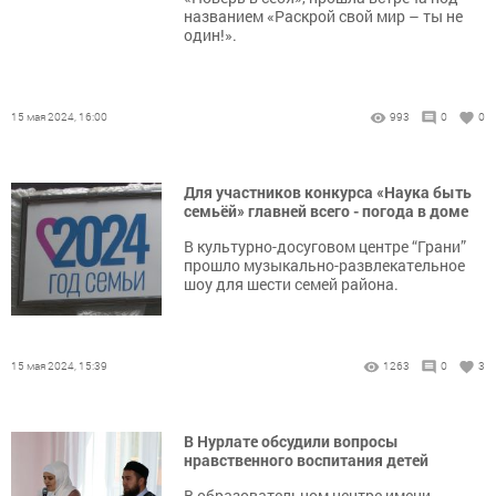
названием «Раскрой свой мир – ты не
один!».
15 мая 2024, 16:00
993
0
0
Для участников конкурса «Наука быть
семьёй» главней всего - погода в доме
В культурно-досуговом центре “Грани”
прошло музыкально-развлекательное
шоу для шести семей района.
15 мая 2024, 15:39
1263
0
3
В Нурлате обсудили вопросы
нравственного воспитания детей
В образовательном центре имени