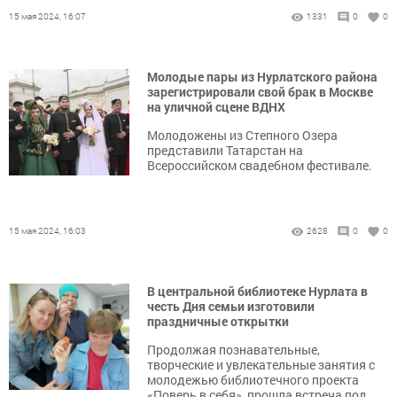
15 мая 2024, 16:07
1331
0
0
Молодые пары из Нурлатского района
зарегистрировали свой брак в Москве
на уличной сцене ВДНХ
Молодожены из Степного Озера
представили Татарстан на
Всероссийском свадебном фестивале.
15 мая 2024, 16:03
2628
0
0
В центральной библиотеке Нурлата в
честь Дня семьи изготовили
праздничные открытки
Продолжая познавательные,
творческие и увлекательные занятия с
молодежью библиотечного проекта
«Поверь в себя», прошла встреча под