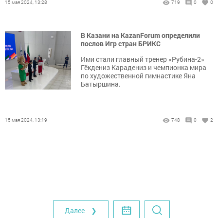
15 мая 2024, 13:28
719
0
0
В Казани на KazanForum определили
послов Игр стран БРИКС
Ими стали главный тренер «Рубина-2»
Гёкдениз Карадениз и чемпионка мира
по художественной гимнастике Яна
Батыршина.
15 мая 2024, 13:19
748
0
2
Далее ❯