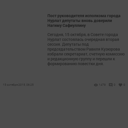
Пост руководителя исполкома города
Нурлат депутаты вновь доверили
Нагиму Сафиуллину
Сегодня, 15 октября, в Совете города
Нурлат состоялась очередная вторая
сессия. Депутаты под
председательством Равиля Кузюрова
избрали секретариат, счетную комиссию
и редакционную группу и перешли к
формированию повестки дня.
15 октября 2015, 06:25
1479
0
0