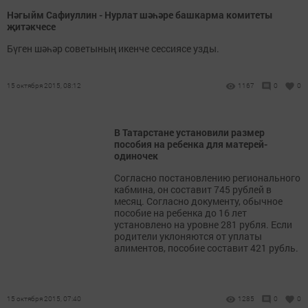
Нәгыйм Сафиуллин - Нурлат шәһәре башкарма комитеты
җитәкчесе
Бүген шәһәр советының икенче сессиясе узды.
15 октября 2015, 08:12
1167
0
0
В Татарстане установили размер
пособия на ребенка для матерей-
одиночек
Согласно постановлению регионального
кабмина, он составит 745 рублей в
месяц. Согласно документу, обычное
пособие на ребенка до 16 лет
установлено на уровне 281 рубля. Если
родители уклоняются от уплаты
алиментов, пособие составит 421 рубль.
15 октября 2015, 07:40
1285
0
0