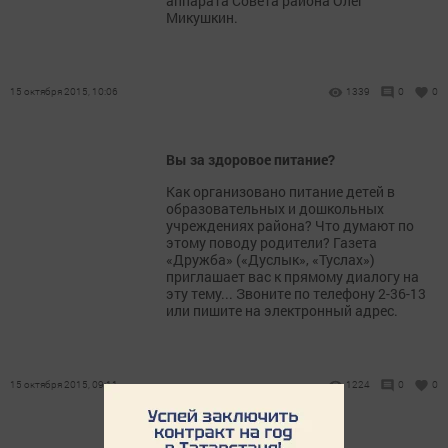
аппарата Совета района Олег
Микушкин.
15 октября 2015, 10:06
1339
0
0
Вы за здоровое питание?
Как организовано питание детей в
образовательных и дошкольных
учреждениях района? Что думают по
этому поводу родители? Газета
«Дружба» («Дуслык», «Туслах»)
приглашает вас к прямому диалогу на
эту тему... Звоните по телефону 2-36-13
или пишите на электронный адрес.
15 октября 2015, 09:11
1224
0
0