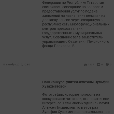
Федерации по Республике Татарстан
состоялось совещание по вопросам
предоставления услуг по подаче
заявлений на назначение пенсии и на
доставку пенсии через созданную в
республике сеть многофункциональных
центров предоставления
государственных и муниципальных
услуг. Совещание вела заместитель
управляющего Отделения Пенсионного
фонда Полякова. В...
15 октября 2015, 12:30
1437
0
0
Наш конкурс: улитки-ахатины Зульфии
Хузахметовой
Фотографии, которые приносят на
конкурс наши читатели, становятся все
интереснее. Если многих удивили пауки
Алексея Тиманкина, то в этот раз
Зульфия Хузахметова познакомила нас