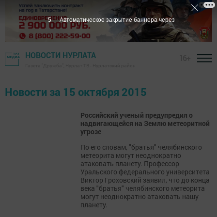
5
Автоматическое закрытие баннера через
НОВОСТИ НУРЛАТА
16+
Газета "Дружба", Нурлат ТВ - Нурлатский район
Новости за 15 октября 2015
Российский ученый предупредил о
надвигающейся на Землю метеоритной
угрозе
По его словам, "братья" челябинского
метеорита могут неоднократно
атаковать планету. Профессор
Уральского федерального университета
Виктор Гроховский заявил, что до конца
века "братья" челябинского метеорита
могут неоднократно атаковать нашу
планету.