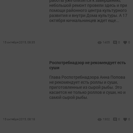
работы уже близятся к завершению,
небольшой ремонт провели здесь и при
помощи районного центра культурного
развития и внутри Дома культуры. А 17
октября кичкальнинцев ждет еще...
15 октября 2015, 08:35
1405
0
0
Роспотребнадзор не рекомендует есть
суши
Глава Роспотребнадзора Анна Попова
не рекомендует есть роллы и суши,
приготовленные из сырой рыбы. Это
касается не только роллов и суши, но и
самой сырой рыбы.
15 октября 2015, 08:18
1302
0
0