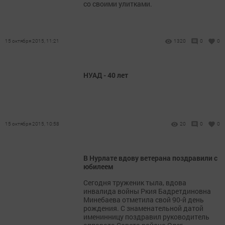
со своими улитками.
15 октября 2015, 11:21
1320
0
0
НУАД - 40 лет
15 октября 2015, 10:58
20
0
0
В Нурлате вдову ветерана поздравили с
юбилеем
Сегодня труженик тыла, вдова
инвалида войны Ркия Бадретдиновна
Минебаева отметила свой 90-й день
рождения. С знаменательной датой
именинницу поздравил руководитель