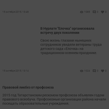
15 октября 2015, 13:46
1085
0
0
В Нурлате "Елочка" организовала
встречу двух поколении
Свою жизнь глазами нынешних
сотрудников увидели ветераны труда
детского сада «Елочка» на
традиционном осеннем празднике.
15 октября 2015, 13:14
1024
0
0
Правовой ликбез от профсоюза
2015 год Татарстанским рескомом профсоюза объявлен годом
правового всеобуча. Профсоюзные организации района начали
посещать образовательные учреждения.