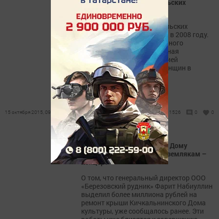
Международный день сельских
женщин
«Международный день сельских
женщин» был организован в 2008 году.
Главным инициатором данного
праздника стала Генеральная
Ассамблея ООН с резолюцией
«Улучшение положения женщин в
сельских районах».
15 октября 2015, 09:02
1526
0
0
Фарит Набиуллин подарил Дому
культуры новую крышу, а землякам –
концерт
О том, что генеральный директор ООО
«Березовский рудник» Фарит Набиуллин
выделил более миллиона рублей на
ремонт крыши Кичкальнинского Дома
культуры, уже сообщалось ранее. Эти