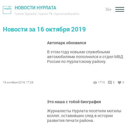
НОВОСТИ НУРЛАТА
16+
Газета "Дружба", Нурлат ТВ - Нурлатский район
Новости за 16 октября 2019
Автопарк обновился
В этом году новыми служебными
автомобилями пополнился и отдел МВД
России по Нурлатскому району.
16 октября 2019, 17:26
1710
0
0
Это наша с тобой биография
Журналисты Нурлата посетили могилы
коллег, оставивших след в истории
развития печати района.