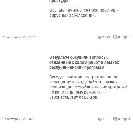
простуды
Осенью начинается пора простуд и
вирусных заболеваний.
16 октября 2019, 11:27
1169
0
1
В Нурлате обсудили вопросы,
связанные с ходом работ в рамках
республиканских программ
Сегодня состоялось традиционное
совещание по ходу работ в рамках
реализации республиканских программ
по капитальному ремонту и
строительству объектов.
16 октября 2019, 10:37
1271
0
0