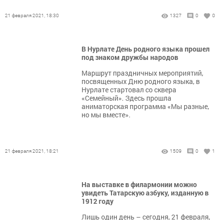
21 февраля 2021, 18:30
1327
0
0
В Нурлате День родного языка прошел
под знаком дружбы народов
​​​​​​​Маршрут праздничных мероприятий,
посвященных Дню родного языка, в
Нурлате стартовал со сквера
«Семейный». Здесь прошла
аниматорская программа «Мы разные,
но мы вместе».
21 февраля 2021, 18:21
1509
0
1
На выставке в филармонии можно
увидеть Татарскую азбуку, изданную в
1912 году
Лишь один день – сегодня, 21 февраля,