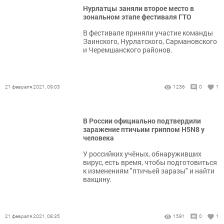
Нурлатцы заняли второе место в
зональном этапе фестиваля ГТО
​​​​​​​В фестивале приняли участие команды
Заинского, Нурлатского, Сармановского
и Черемшанского районов.
21 февраля 2021, 09:03
1236
0
1
В России официально подтвердили
заражение птичьим гриппом Н5N8 у
человека
У российких учёных, обнаруживших
вирус, есть время, чтобы подготовиться
к изменениям "птичьей заразы" и найти
вакцину.
21 февраля 2021, 08:35
1591
0
1