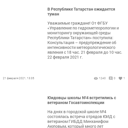
В Республике Татарстан ожидается
туман
​​​​​​​Уважаемые граждане! От ФГБУ
«Управление по гидрометеорологии и
мониторингу окружающей среды
Республики Татарстан» поступила:
Консультация – предупреждение об
интенсивности метеорологического
явления с 18 час. 21 февраля до 10 час.
22 февраля 2021 г.
21 февраля 2021, 13:35
1240
0
1
Юидовцы школы №4 встретились с
ветераном Госавтоинспекции
На днях в городской школе №4
состоялась встреча отрядов ЮИД с
ветераном ГИБДД Минханифом
Аюповым, который много лет