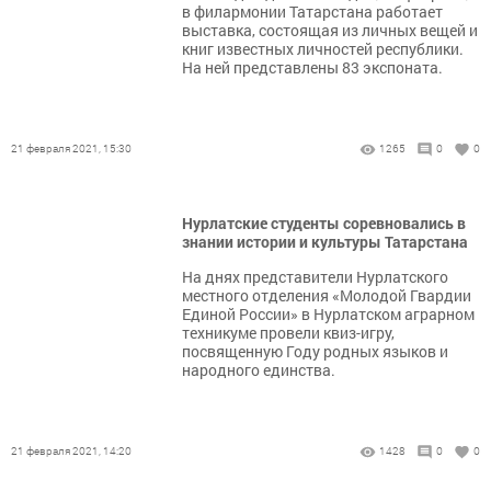
в филармонии Татарстана работает
выставка, состоящая из личных вещей и
книг известных личностей республики.
На ней представлены 83 экспоната.
21 февраля 2021, 15:30
1265
0
0
Нурлатские студенты соревновались в
знании истории и культуры Татарстана
На днях представители Нурлатского
местного отделения «Молодой Гвардии
Единой России» в Нурлатском аграрном
техникуме провели квиз-игру,
посвященную Году родных языков и
народного единства.
21 февраля 2021, 14:20
1428
0
0