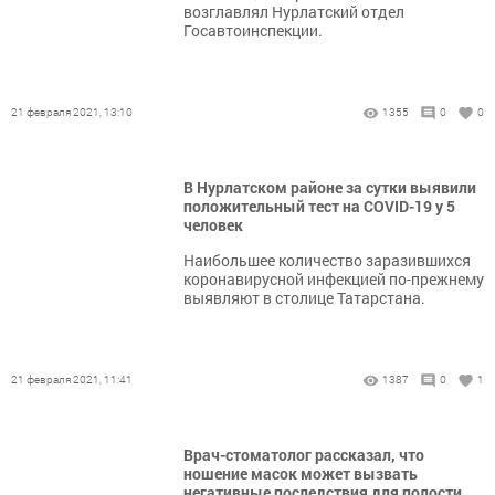
возглавлял Нурлатский отдел
Госавтоинспекции.
21 февраля 2021, 13:10
1355
0
0
В Нурлатском районе за сутки выявили
положительный тест на COVID-19 у 5
человек
Наибольшее количество заразившихся
коронавирусной инфекцией по-прежнему
выявляют в столице Татарстана.
21 февраля 2021, 11:41
1387
0
1
Врач-стоматолог рассказал, что
ношение масок может вызвать
негативные последствия для полости