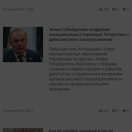
21 апреля 2026, 10:00
386
0
0
Экзам Губайдуллин поздравил
муниципальных служащих Татарстана с
Днём местного самоуправления
Председатель Ассоциации «Совет
муниципальных образований
Республики Татарстан» Экзам
Губайдуллин обратился с тёплыми
словами к главам городов и районов,
депутатам, сотрудникам и ветеранам
органов местного самоуправления по
случаю их профессионального
праздника.
21 апреля 2026, 09:27
432
0
0
Как не спалить шашлык и лес на