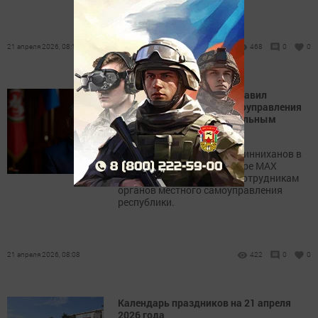
21 апреля 2026, 08:14
468
0
0
Рустам Минниханов поздравил
работников местного самоуправления
Татарстана с профессиональным
праздником
Раис Татарстана Рустам Минниханов в
своём канале в мессенджере MAX
обратился к ветеранам и сотрудникам
органов местного самоуправления
республики.
21 апреля 2026, 08:08
422
0
0
Календарь праздников на 21 апреля
2026 года