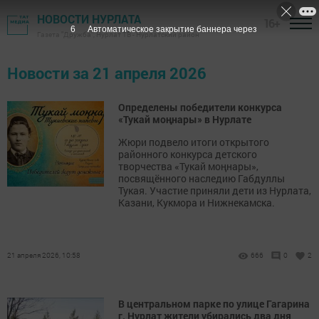
НОВОСТИ НУРЛАТА
16+
6
Автоматическое закрытие баннера через
Газета "Дружба", Нурлат ТВ - Нурлатский район
Новости за 21 апреля 2026
Определены победители конкурса
«Тукай моңнары» в Нурлате
Жюри подвело итоги открытого
районного конкурса детского
творчества «Тукай моңнары»,
посвящённого наследию Габдуллы
Тукая. Участие приняли дети из Нурлата,
Казани, Кукмора и Нижнекамска.
21 апреля 2026, 10:58
666
0
2
В центральном парке по улице Гагарина
г. Нурлат жители убирались два дня