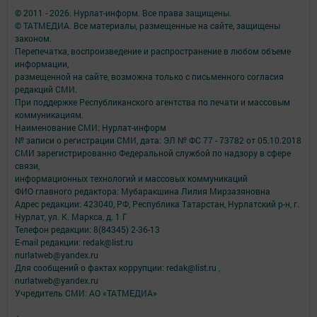
© 2011 - 2026. Нурлат-⁠информ. Все права защищены.
© ТАТМЕДИА. Все материалы, размещенные на сайте, защищены
законом.
Перепечатка, воспроизведение и распространение в любом объеме
информации,
размещенной на сайте, возможна только с письменного согласия
редакций СМИ.
При поддержке Республиканского агентства по печати и массовым
коммуникациям.
Наименование СМИ: Нурлат-⁠информ
№ записи о регистрации СМИ, дата: ЭЛ № ФС 77 -⁠ 73782 от 05.10.2018
СМИ зарегистрированно Федеральной службой по надзору в сфере
связи,
информационных технологий и массовых коммуникаций
ФИО главного редактора: Мубаракшина Лилия Мирзазяновна
Адрес редакции: 423040, РФ, Республика Татарстан, Нурлатский р-н, г.
Нурлат, ул. К. Маркса, д. 1 Г
Телефон редакции: 8(84345) 2-36-13
E-mail редакции: redak@list.ru
nurlatweb@yandex.ru
Для сообщений о фактах коррупции: redak@list.ru ,
nurlatweb@yandex.ru
Учредитель СМИ: АО «ТАТМЕДИА»