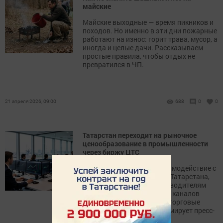
майские
Майские выходные — время пикников и
походов. Но именно в эти дни пожарные
работают на износ: горит трава, мусор, а
иногда и целые дачи. Рассказываем
простые правила, чтобы отдых не
превратился в ЧП.
21 апреля 2026, 09:00
688
0
0
Татарстан переходит на рыночное
ценообразование в промышленности
через биржу ЦТС
Биржа ЦТС укрепляет взаимодействие с
промышленным сектором Татарстана,
предлагая местным производителям
механизм для расширения каналов
сбыта и выхода на новые торговые
площадки. Об этом информирует пресс-
служба биржи.