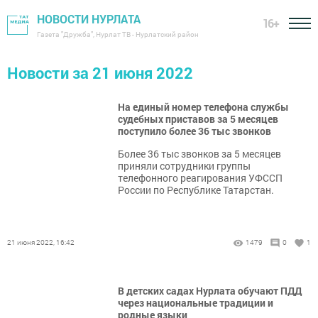
НОВОСТИ НУРЛАТА
16+
Газета "Дружба", Нурлат ТВ - Нурлатский район
Новости за 21 июня 2022
На единый номер телефона службы
судебных приставов за 5 месяцев
поступило более 36 тыс звонков
Более 36 тыс звонков за 5 месяцев
приняли сотрудники группы
телефонного реагирования УФССП
России по Республике Татарстан.
21 июня 2022, 16:42
1479
0
1
В детских садах Нурлата обучают ПДД
через национальные традиции и
родные языки