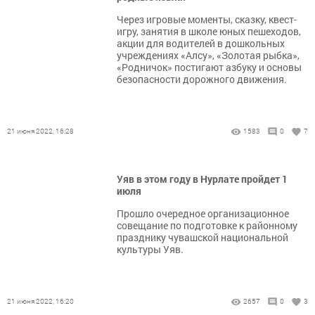
Через игровые моменты, сказку, квест-
игру, занятия в школе юных пешеходов,
акции для водителей в дошкольных
учреждениях «Алсу», «Золотая рыбка»,
«Родничок» постигают азбуку и основы
безопасности дорожного движения.
21 июня 2022, 16:28
1583
0
7
Уяв в этом году в Нурлате пройдет 1
июля
Прошло очередное организационное
совещание по подготовке к районному
празднику чувашской национальной
культуры Уяв.
21 июня 2022, 16:20
2657
0
3