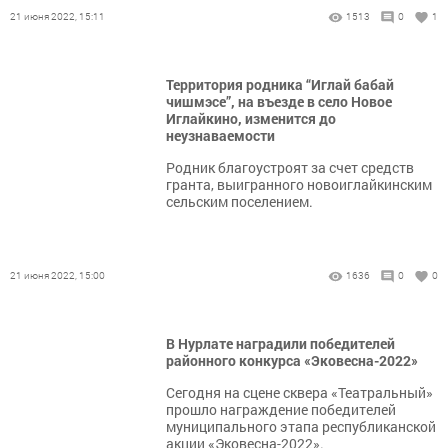
21 июня 2022, 15:11
1513
0
1
Территория родника “Иглай бабай
чишмэсе”, на въезде в село Новое
Иглайкино, изменится до
неузнаваемости
Родник благоустроят за счет средств
гранта, выигранного новоиглайкинским
сельским поселением.
21 июня 2022, 15:00
1636
0
0
В Нурлате наградили победителей
районного конкурса «Эковесна-2022»
Сегодня на сцене сквера «Театральный»
прошло награждение победителей
муниципального этапа республиканской
акции «Эковесна-2022».