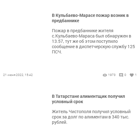
В Кульбаево-Марасе пожар возник в
предбаннике
Пожар в предбаннике жителя
с.Кульбаево-Мараса был обнаружен в
13.57, тут же об этом поступило
сообщение в диспетчерскую службу 125
ПСЧ.
21 июня 2022, 15:42
1973
0
1
В Татарстане алиментщик получил
условный срок
Житель Чистополя получил условный
срок за долг по алиментам в 340 тыс.
рублей.