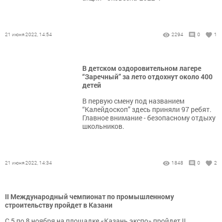
21 июня 2022, 14:54
2294
0
1
В детском оздоровительном лагере
“Заречный” за лето отдохнут около 400
детей
В первую смену под названием
“Калейдоскоп” здесь приняли 97 ребят.
Главное внимание - безопасному отдыху
школьников.
21 июня 2022, 14:34
1848
0
2
II Международный чемпионат по промышленному
строительству пройдет в Казани
С 5 по 8 ноября на площадке «Казань экспо» пройдет II