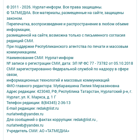
© 2011 - 2026. Нурлат-⁠информ. Все права защищены.
© ТАТМЕДИА. Все материалы, размещенные на сайте, защищены
законом.
Перепечатка, воспроизведение и распространение в любом объеме
информации,
размещенной на сайте, возможна только с письменного согласия
редакций СМИ.
При поддержке Республиканского агентства по печати и массовым
коммуникациям.
Наименование СМИ: Нурлат-⁠информ
№ записи о регистрации СМИ, дата: ЭЛ № ФС 77 -⁠ 73782 от 05.10.2018
СМИ зарегистрированно Федеральной службой по надзору в сфере
связи,
информационных технологий и массовых коммуникаций
ФИО главного редактора: Мубаракшина Лилия Мирзазяновна
Адрес редакции: 423040, РФ, Республика Татарстан, Нурлатский р-н, г.
Нурлат, ул. К. Маркса, д. 1 Г
Телефон редакции: 8(84345) 2-36-13
E-mail редакции: redak@list.ru
nurlatweb@yandex.ru
Для сообщений о фактах коррупции: redak@list.ru ,
nurlatweb@yandex.ru
Учредитель СМИ: АО «ТАТМЕДИА»