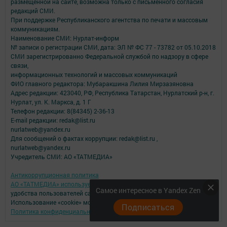
размещенной на сайте, возможна только с письменного согласия
редакций СМИ.
При поддержке Республиканского агентства по печати и массовым
коммуникациям.
Наименование СМИ: Нурлат-⁠информ
№ записи о регистрации СМИ, дата: ЭЛ № ФС 77 -⁠ 73782 от 05.10.2018
СМИ зарегистрированно Федеральной службой по надзору в сфере
связи,
информационных технологий и массовых коммуникаций
ФИО главного редактора: Мубаракшина Лилия Мирзазяновна
Адрес редакции: 423040, РФ, Республика Татарстан, Нурлатский р-н, г.
Нурлат, ул. К. Маркса, д. 1 Г
Телефон редакции: 8(84345) 2-36-13
E-mail редакции: redak@list.ru
nurlatweb@yandex.ru
Для сообщений о фактах коррупции: redak@list.ru ,
nurlatweb@yandex.ru
Учредитель СМИ: АО «ТАТМЕДИА»
Антикоррупционная политика
АО «ТАТМЕДИА» использует «cookie»
для персонализации сервисов и
Самое интересное в Yandex Zen
удобства пользователей сайтом.
Использование «cookie» можно отменить в настройках браузера.
Подписаться
Политика конфиденциальности