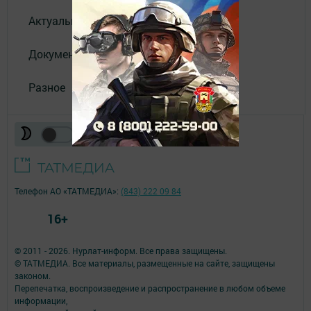
Актуальное видео
Документы
Разное
Телефон АО «ТАТМЕДИА»:
(843) 222 09 84
16+
© 2011 - 2026. Нурлат-⁠информ. Все права защищены.
© ТАТМЕДИА. Все материалы, размещенные на сайте, защищены
законом.
Перепечатка, воспроизведение и распространение в любом объеме
информации,