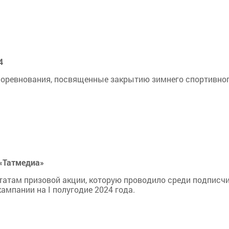
4
 соревнования, посвященные закрытию зимнего спортивно
«Татмедиа»
татам призовой акции, которую проводило среди подписч
ампании на I полугодие 2024 года.