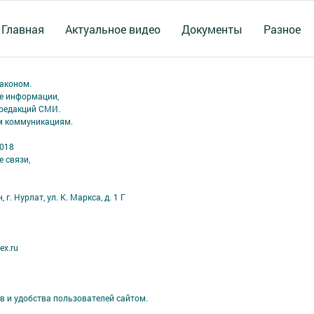
Главная
Актуальное видео
Документы
Разное
аконом.
ме информации,
 редакций СМИ.
ым коммуникациям.
2018
 связи,
г. Нурлат, ул. К. Маркса, д. 1 Г
ex.ru
в и удобства пользователей сайтом.