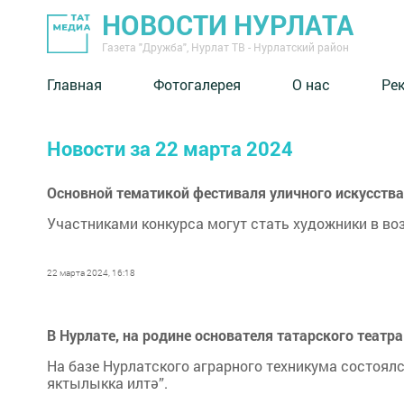
НОВОСТИ НУРЛАТА
Газета "Дружба", Нурлат ТВ - Нурлатский район
Главная
Фотогалерея
О нас
Ре
Новости за 22 марта 2024
Основной тематикой фестиваля уличного искусств
Участниками конкурса могут стать художники в возр
22 марта 2024, 16:18
В Нурлате, на родине основателя татарского театр
На базе Нурлатского аграрного техникума состоял
яктылыкка илтә”.