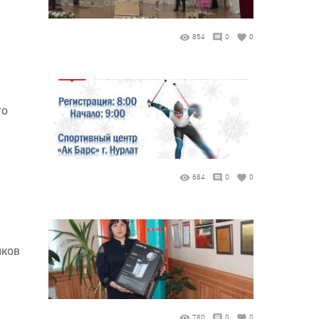
854
0
0
го
684
0
0
иков
780
0
0