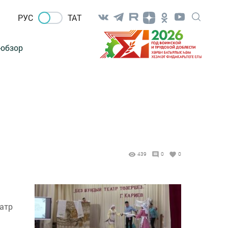
РУС
ТАТ
-обзор
439
0
0
еатр