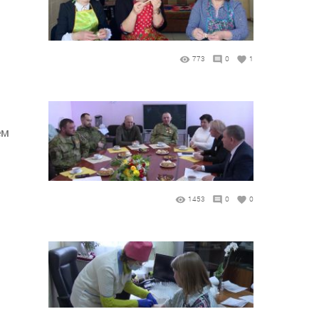
773
0
1
ем
1453
0
0