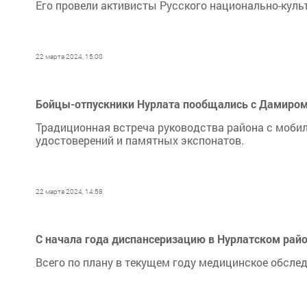
Его провели активисты Русского национально-куль
22 марта 2024, 15:00
Бойцы-отпускники Нурлата пообщались с Дамиро
Традиционная встреча руководства района с моби
удостоверений и памятных экспонатов.
22 марта 2024, 14:58
С начала года диспансеризацию в Нурлатском райо
Всего по плану в текущем году медицинское обсле