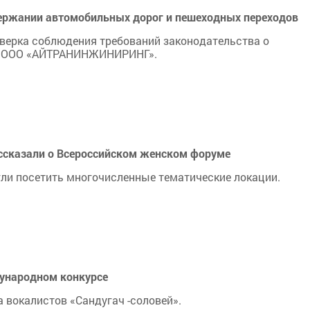
держании автомобильных дорог и пешеходных переходов
оверка соблюдения требований законодательства о
ти ООО «АЙТРАНИНЖИНИРИНГ».
ссказали о Всероссийском женском форуме
огли посетить многочисленные тематические локации.
дународном конкурсе
 вокалистов «Сандугач -соловей».