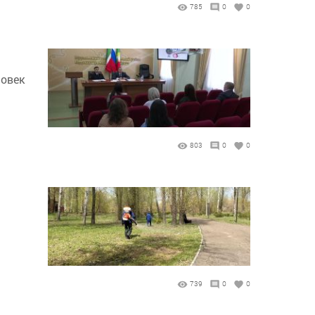
785
0
0
ловек
803
0
0
739
0
0