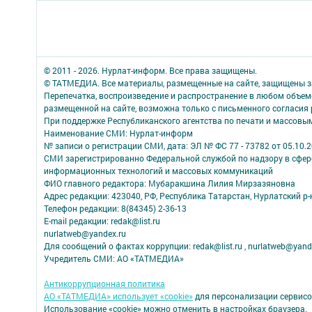
© 2011 - 2026. Нурлат-⁠информ. Все права защищены.
© ТАТМЕДИА. Все материалы, размещенные на сайте, защищены з
Перепечатка, воспроизведение и распространение в любом объе
размещенной на сайте, возможна только с письменного согласия
При поддержке Республиканского агентства по печати и массов
Наименование СМИ: Нурлат-⁠информ
№ записи о регистрации СМИ, дата: ЭЛ № ФС 77 -⁠ 73782 от 05.10.
СМИ зарегистрированно Федеральной службой по надзору в сфере
информационных технологий и массовых коммуникаций
ФИО главного редактора: Мубаракшина Лилия Мирзазяновна
Адрес редакции: 423040, РФ, Республика Татарстан, Нурлатский р-н, 
Телефон редакции: 8(84345) 2-36-13
E-mail редакции: redak@list.ru
nurlatweb@yandex.ru
Для сообщений о фактах коррупции: redak@list.ru , nurlatweb@yand
Учредитель СМИ: АО «ТАТМЕДИА»
Антикоррупционная политика
АО «ТАТМЕДИА» использует «cookie»
для персонализации сервисо
Использование «cookie» можно отменить в настройках браузера.