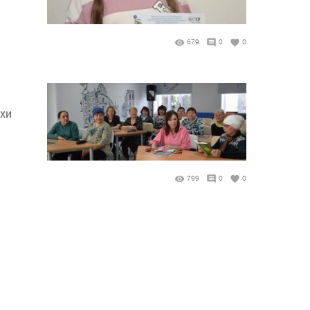
679
0
0
ихи
799
0
0