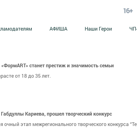
16+
кламодателям
АФИША
Наши Герои
ЧП
а «ФормART» станет престиж и значимость семьи
асте от 18 до 35 лет.
а Габдуллы Кариева, прошел творческий конкурс
ся очный этап межрегионального творческого конкурса “Т