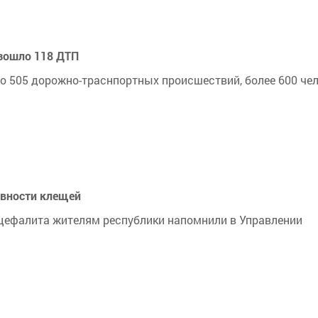
изошло 118 ДТП
но 505 дорожно-траснпортных происшествий, более 600 че
ивности клещей
цефалита жителям республики напомнили в Управлении