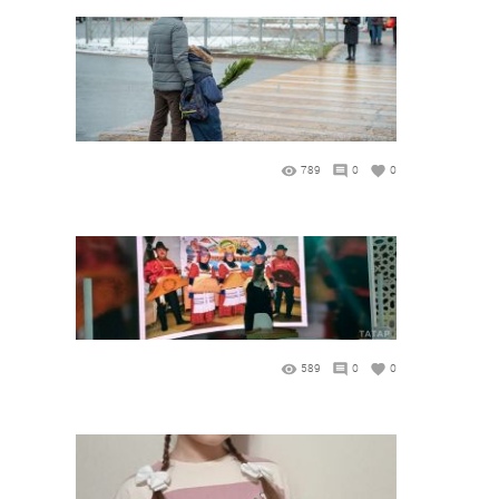
789
0
0
589
0
0