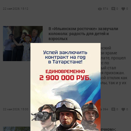
22 мая 2026, 15:12
574
0
0
В «Ильинском росточке» зазвучали
колокола: радость для детей и
взрослых
В воскресной школе «Ильинский
росточек», действующей при храме
пророка Божия Илии в Нурлате, прошел
удивительный мастер-класс по
колокольному звону, который стал
настоящим праздником для прихожан.
Мероприятие вызвало живой отклик как
у юных воспитанников школы, так и у их
родителей.
22 мая 2026, 15:00
394
0
0
Рабочее совещание в «Заречном»: