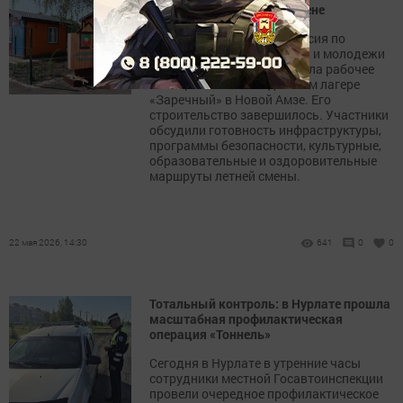
лагерь готовь к летней смене
Межведомственная комиссия по
организации отдыха детей и молодежи
Нурлатского района провела рабочее
совещание в новом детском лагере
«Заречный» в Новой Амзе. Его
строительство завершилось. Участники
обсудили готовность инфраструктуры,
программы безопасности, культурные,
образовательные и оздоровительные
маршруты летней смены.
22 мая 2026, 14:30
641
0
0
Тотальный контроль: в Нурлате прошла
масштабная профилактическая
операция «Тоннель»
Сегодня в Нурлате в утренние часы
сотрудники местной Госавтоинспекции
провели очередное профилактическое