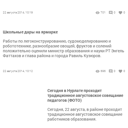
22 августа 2014, 10:19
701
0
0
Школьные дары на ярмарке
Работы по легоконструированию, судомоделированию и
робототехнике, разнообразие овощей, фруктов и солений
положительно оценили министр образования и науки РТ Энгель
Фаттахов и глава района и города Равиль Кузюров.
22 августа 2014, 10:12
696
0
0
Сегодня в Нурлате проходит
традиционное августовское совещание
педагогов (ФОТО)
Сегодня, 22 августа, в районе проходит
традиционное августовское совещание
работников образования.