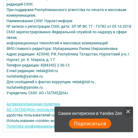
редакций СМИ.
При поддержке Республиканского агентства по печати и массовым
коммуникациям.
Наименование СМИ: Нурлат-⁠информ
№ записи о регистрации СМИ, дата: ЭЛ № ФС 77 -⁠ 73782 от 05.10.2018
СМИ зарегистрированно Федеральной службой по надзору в сфере
связи,
информационных технологий и массовых коммуникаций
ФИО главного редактора: Мубаракшина Лилия Мирзазяновна
Адрес редакции: 423040, РФ, Республика Татарстан, Нурлатский р-н, г.
Нурлат, ул. К. Маркса, д. 1 Г
Телефон редакции: 8(84345) 2-36-13
E-mail редакции: redak@list.ru
nurlatweb@yandex.ru
Для сообщений о фактах коррупции: redak@list.ru ,
nurlatweb@yandex.ru
Учредитель СМИ: АО «ТАТМЕДИА»
Антикоррупционная политика
АО «ТАТМЕДИА» использует «cookie»
для персонализации сервисов и
Самое интересное в Yandex Zen
удобства пользователей сайтом.
Использование «cookie» можно отменить в настройках браузера.
Подписаться
Политика конфиденциальности