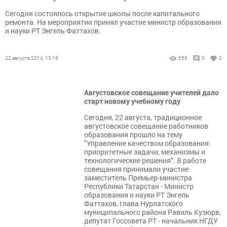
Сегодня состоялось открытие школы после капитального
ремонта. На мероприятии принял участие министр образования
и науки РТ Энгель Фаттахов.
22 августа 2014, 13:16
656
0
0
Августовское совещание учителей дало
старт новому учебному году
Сегодня, 22 августа, традиционное
августовское совещание работников
образования прошло на тему
"Управление качеством образования:
приоритетные задачи, механизмы и
технологические решения". В работе
совещания принимали участие
заместитель Премьер-министра
Республики Татарстан - Министр
образования и науки РТ Энгель
Фаттахов, глава Нурлатского
муниципального района Равиль Кузюрв,
депутат Госсовета РТ - начальник НГДУ