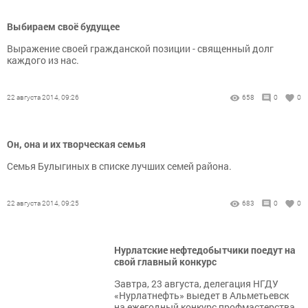
Выбираем своё будущее
Выражение своей гражданской позиции - священный долг
каждого из нас.
22 августа 2014, 09:26
658
0
0
Он, она и их творческая семья
Семья Булыгиных в списке лучших семей района.
22 августа 2014, 09:25
683
0
0
Нурлатские нефтедобытчики поедут на
свой главный конкурс
Завтра, 23 августа, делегация НГДУ
«Нурлатнефть» выедет в Альметьевск
на ежегодный конкурс профмастерства