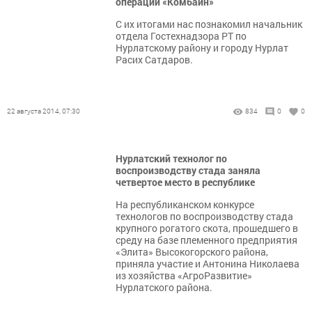
операции «Комбайн»
С их итогами нас познакомил начальник
отдела Гостехнадзора РТ по
Нурлатскому району и городу Нурлат
Расих Сатдаров.
22 августа 2014, 07:30
834
0
0
Нурлатский технолог по
воспроизводству стада заняла
четвертое место в республике
На республиканском конкурсе
технологов по воспроизводству стада
крупного рогатого скота, прошедшего в
среду на базе племенного предприятия
«Элита» Высокогорского района,
приняла участие и Антонина Николаева
из хозяйства «АгроРазвитие»
Нурлатского района.