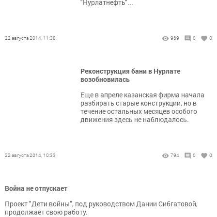
"Нурлатнефть"...
22 августа 2014, 11:38
969
0
0
Реконструкция бани в Нурлате
возобновилась
Еще в апреле казанская фирма начала
разбирать старые конструкции, но в
течение остальных месяцев особого
движения здесь не наблюдалось.
22 августа 2014, 10:33
794
0
0
Война не отпускает
Проект "Дети войны", под руководством Дании Сибгатовой,
продолжает свою работу.