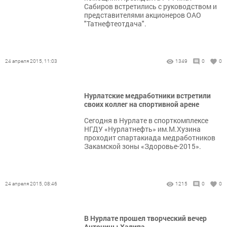
Сабиров встретились с руководством и
представителями акционеров ОАО
"Татнефтеотдача".
24 апреля 2015, 11:03
1349
0
0
Нурлатские медработники встретили
своих коллег на спортивной арене
Сегодня в Нурлате в спорткомплексе
НГДУ «Нурлатнефть» им.М.Хузина
проходит спартакиада медработников
Закамской зоны «Здоровье-2015».
24 апреля 2015, 08:46
1215
0
0
В Нурлате прошел творческий вечер
Антонины Халипа