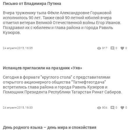
Письмо от Владимира Путина
Вчера труженику тыла Фёкле Александровне Горшковой
исполнилось 90 лет. Также свой 90-летний юбилей вчера
отметил ветеран Великой Отечественной войны Егор Иванов.
Поздравил их с юбилеем и глава района и города Равиль
Кузюров.
24 апреля 2015, 16:35
917
0
0
Испанцев пригласили на праздник «Уяв»
Сегодня в формате "круглого стола" с представителями
открытого акционерного общества "Татнефтеотдача"
встретились глава района и города Равиль Кузюров и
Помощник Президента Республики Татарстан Ринат Сабиров.
24 апреля 2015, 16:33
904
0
0
День родного языка – день мира и спокойствия