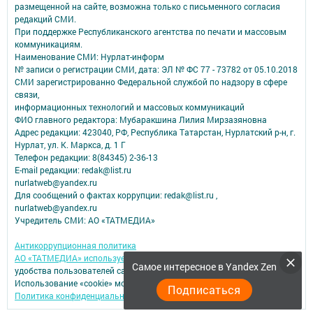
размещенной на сайте, возможна только с письменного согласия
редакций СМИ.
При поддержке Республиканского агентства по печати и массовым
коммуникациям.
Наименование СМИ: Нурлат-⁠информ
№ записи о регистрации СМИ, дата: ЭЛ № ФС 77 -⁠ 73782 от 05.10.2018
СМИ зарегистрированно Федеральной службой по надзору в сфере
связи,
информационных технологий и массовых коммуникаций
ФИО главного редактора: Мубаракшина Лилия Мирзазяновна
Адрес редакции: 423040, РФ, Республика Татарстан, Нурлатский р-н, г.
Нурлат, ул. К. Маркса, д. 1 Г
Телефон редакции: 8(84345) 2-36-13
E-mail редакции: redak@list.ru
nurlatweb@yandex.ru
Для сообщений о фактах коррупции: redak@list.ru ,
nurlatweb@yandex.ru
Учредитель СМИ: АО «ТАТМЕДИА»
Антикоррупционная политика
АО «ТАТМЕДИА» использует «cookie»
для персонализации сервисов и
Самое интересное в Yandex Zen
удобства пользователей сайтом.
Использование «cookie» можно отменить в настройках браузера.
Подписаться
Политика конфиденциальности