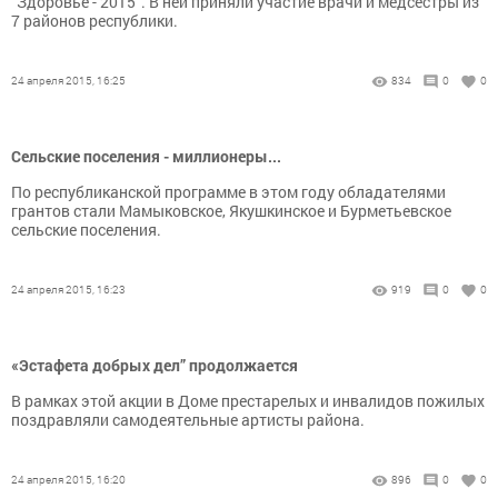
"Здоровье - 2015". В ней приняли участие врачи и медсестры из
7 районов республики.
24 апреля 2015, 16:25
834
0
0
Сельские поселения - миллионеры...
По республиканской программе в этом году обладателями
грантов стали Мамыковское, Якушкинское и Бурметьевское
сельские поселения.
24 апреля 2015, 16:23
919
0
0
«Эстафета добрых дел” продолжается
В рамках этой акции в Доме престарелых и инвалидов пожилых
поздравляли самодеятельные артисты района.
24 апреля 2015, 16:20
896
0
0