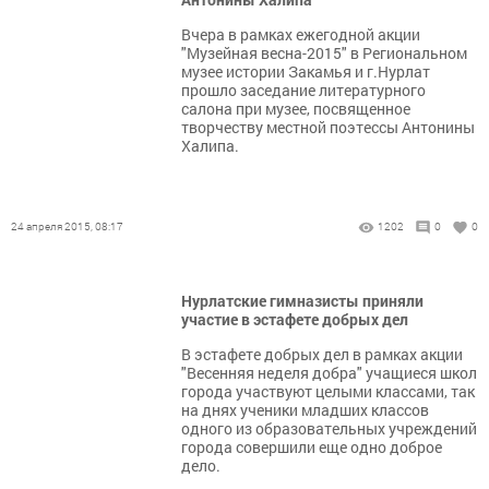
Вчера в рамках ежегодной акции
"Музейная весна-2015" в Региональном
музее истории Закамья и г.Нурлат
прошло заседание литературного
салона при музее, посвященное
творчеству местной поэтессы Антонины
Халипа.
24 апреля 2015, 08:17
1202
0
0
Нурлатские гимназисты приняли
участие в эстафете добрых дел
В эстафете добрых дел в рамках акции
"Весенняя неделя добра" учащиеся школ
города участвуют целыми классами, так
на днях ученики младших классов
одного из образовательных учреждений
города совершили еще одно доброе
дело.