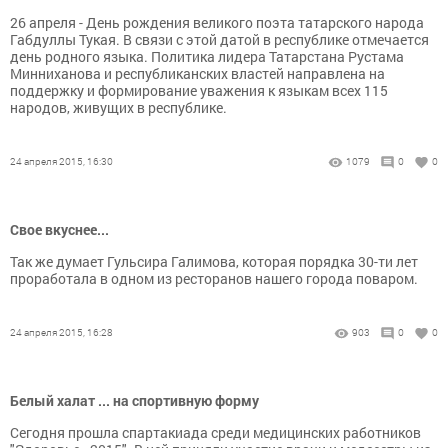
26 апреля - День рождения великого поэта татарского народа
Габдуллы Тукая. В связи с этой датой в республике отмечается
день родного языка. Политика лидера Татарстана Рустама
Минниханова и республиканских властей направлена на
поддержку и формирование уважения к языкам всех 115
народов, живущих в республике.
24 апреля 2015, 16:30
1079
0
0
Свое вкуснее...
Так же думает Гульсира Галимова, которая порядка 30-ти лет
проработала в одном из ресторанов нашего города поваром.
24 апреля 2015, 16:28
903
0
0
Белый халат ... на спортивную форму
Сегодня прошла спартакиада среди медицинских работников