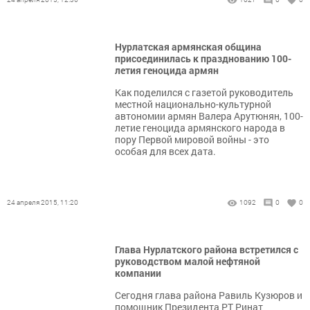
Нурлатская армянская община
присоединилась к празднованию 100-
летия геноцида армян
Как поделился с газетой руководитель
местной национально-культурной
автономии армян Валера Арутюнян, 100-
летие геноцида армянского народа в
пору Первой мировой войны - это
особая для всех дата.
24 апреля 2015, 11:20
1092
0
0
Глава Нурлатского района встретился с
руководством малой нефтяной
компании
Сегодня глава района Равиль Кузюров и
помощник Президента РТ Ринат