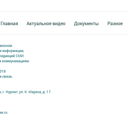
Главная
Актуальное видео
Документы
Разное
аконом.
ме информации,
 редакций СМИ.
ым коммуникациям.
2018
 связи,
г. Нурлат, ул. К. Маркса, д. 1 Г
ex.ru