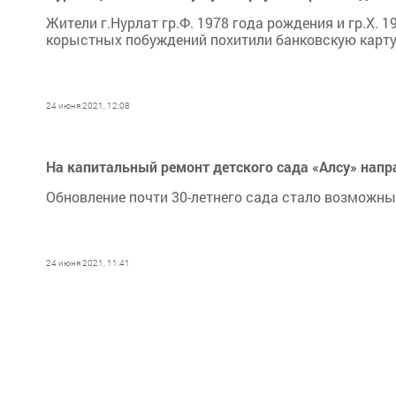
Жители г.Нурлат гр.Ф. 1978 года рождения и гр.Х. 1
корыстных побуждений похитили банковскую карту 
24 июня 2021, 12:08
На капитальный ремонт детского сада «Алсу» напр
Обновление почти 30-летнего сада стало возможн
24 июня 2021, 11:41