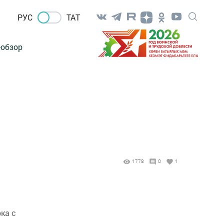
РУС
ТАТ
-обзор
1778
0
1
ка с