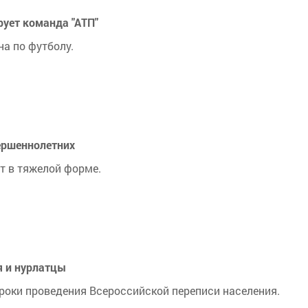
рует команда "АТП"
она по футболу.
ершеннолетних
т в тяжелой форме.
я и нурлатцы
о сроки проведения Всероссийской переписи населения.