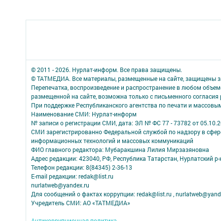
© 2011 - 2026. Нурлат-⁠информ. Все права защищены.
© ТАТМЕДИА. Все материалы, размещенные на сайте, защищены з
Перепечатка, воспроизведение и распространение в любом объе
размещенной на сайте, возможна только с письменного согласия
При поддержке Республиканского агентства по печати и массов
Наименование СМИ: Нурлат-⁠информ
№ записи о регистрации СМИ, дата: ЭЛ № ФС 77 -⁠ 73782 от 05.10.
СМИ зарегистрированно Федеральной службой по надзору в сфере
информационных технологий и массовых коммуникаций
ФИО главного редактора: Мубаракшина Лилия Мирзазяновна
Адрес редакции: 423040, РФ, Республика Татарстан, Нурлатский р-н, 
Телефон редакции: 8(84345) 2-36-13
E-mail редакции: redak@list.ru
nurlatweb@yandex.ru
Для сообщений о фактах коррупции: redak@list.ru , nurlatweb@yand
Учредитель СМИ: АО «ТАТМЕДИА»
Антикоррупционная политика