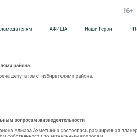
16+
кламодателям
АФИША
Наши Герои
ЧП
елями района
встреча депутатов с избирателями района.
альным вопросам жизнедеятельности
района Алмаза Ахметшина состоялась расширенная планер
орм собственности по актуальным вопросам