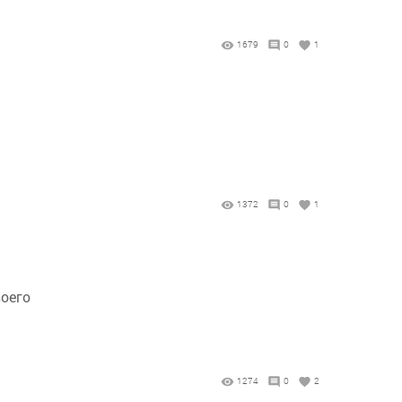
1679
0
1
1372
0
1
воего
1274
0
2