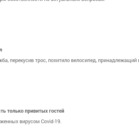
л
ба, перекусив трос, похитило велосипед, принадлежащий гр
ать только привитых гостей
женных вирусом Covid-19.