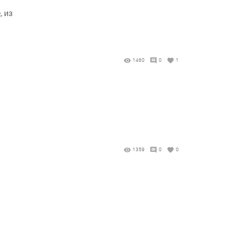
, из
1460
0
1
1359
0
0