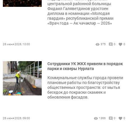
центральной районной больницы
Фидаил Галяветдинов удостоен
диплома в номинации «Молодая
гвардия» республиканской премии
«Врач года — Ак чәчәкләр — 2026»
26 июня 2026, 10:00
375
0
0
Сотрудники УК ЖКХ привели в порядок
парки и скверы Нурлата
Коммунальные службы города провели
плановые работы по благоустройству
общественных пространств: от мытья
беседок до покраски скамеек и
обновления фасадов.
26 июня 2026, 09:00
1366
0
0