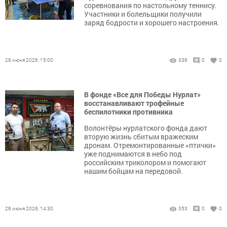
соревнования по настольному теннису.
Участники и болельщики получили
заряд бодрости и хорошего настроения.
26 июня 2026, 15:00
339
0
0
В фонде «Все для Победы Нурлат»
восстанавливают трофейные
беспилотники противника
Волонтёры нурлатского фонда дают
вторую жизнь сбитым вражеским
дронам. Отремонтированные «птички»
уже поднимаются в небо под
российским триколором и помогают
нашим бойцам на передовой.
26 июня 2026, 14:30
353
0
0