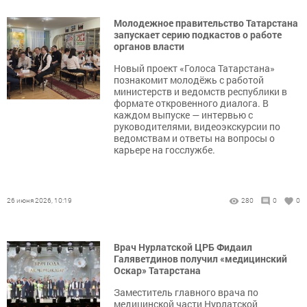
Молодежное правительство Татарстана
запускает серию подкастов о работе
органов власти
Новый проект «Голоса Татарстана»
познакомит молодёжь с работой
министерств и ведомств республики в
формате откровенного диалога. В
каждом выпуске — интервью с
руководителями, видеоэкскурсии по
ведомствам и ответы на вопросы о
карьере на госслужбе.
26 июня 2026, 10:19
280
0
0
Врач Нурлатской ЦРБ Фидаил
Галяветдинов получил «медицинский
Оскар» Татарстана
Заместитель главного врача по
медицинской части Нурлатской