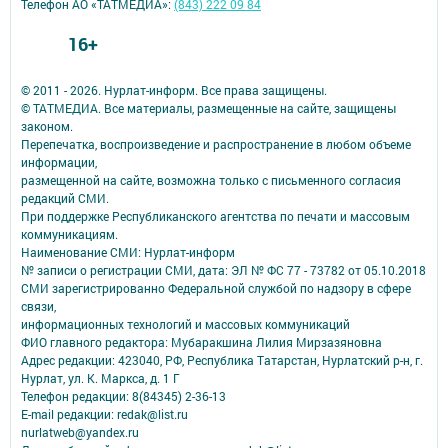
Телефон АО «ТАТМЕДИА»:
(843) 222 09 84
16+
© 2011 - 2026. Нурлат-⁠информ. Все права защищены.
© ТАТМЕДИА. Все материалы, размещенные на сайте, защищены
законом.
Перепечатка, воспроизведение и распространение в любом объеме
информации,
размещенной на сайте, возможна только с письменного согласия
редакций СМИ.
При поддержке Республиканского агентства по печати и массовым
коммуникациям.
Наименование СМИ: Нурлат-⁠информ
№ записи о регистрации СМИ, дата: ЭЛ № ФС 77 -⁠ 73782 от 05.10.2018
СМИ зарегистрированно Федеральной службой по надзору в сфере
связи,
информационных технологий и массовых коммуникаций
ФИО главного редактора: Мубаракшина Лилия Мирзазяновна
Адрес редакции: 423040, РФ, Республика Татарстан, Нурлатский р-н, г.
Нурлат, ул. К. Маркса, д. 1 Г
Телефон редакции: 8(84345) 2-36-13
E-mail редакции: redak@list.ru
nurlatweb@yandex.ru