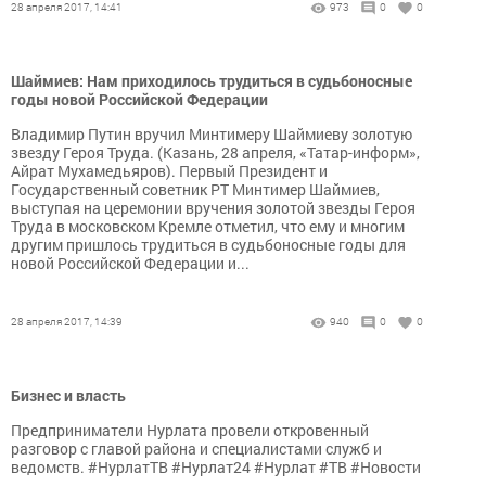
28 апреля 2017, 14:41
973
0
0
Шаймиев: Нам приходилось трудиться в судьбоносные
годы новой Российской Федерации
Владимир Путин вручил Минтимеру Шаймиеву золотую
звезду Героя Труда. (Казань, 28 апреля, «Татар-информ»,
Айрат Мухамедьяров). Первый Президент и
Государственный советник РТ Минтимер Шаймиев,
выступая на церемонии вручения золотой звезды Героя
Труда в московском Кремле отметил, что ему и многим
другим пришлось трудиться в судьбоносные годы для
новой Российской Федерации и...
28 апреля 2017, 14:39
940
0
0
Бизнес и власть
Предприниматели Нурлата провели откровенный
разговор с главой района и специалистами служб и
ведомств. #НурлатТВ #Нурлат24 #Нурлат #ТВ #Новости