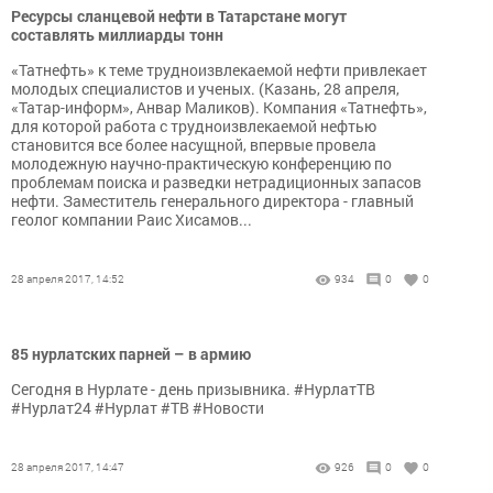
Ресурсы сланцевой нефти в Татарстане могут
составлять миллиарды тонн
«Татнефть» к теме трудноизвлекаемой нефти привлекает
молодых специалистов и ученых. (Казань, 28 апреля,
«Татар-информ», Анвар Маликов). Компания «Татнефть»,
для которой работа с трудноизвлекаемой нефтью
становится все более насущной, впервые провела
молодежную научно-практическую конференцию по
проблемам поиска и разведки нетрадиционных запасов
нефти. Заместитель генерального директора - главный
геолог компании Раис Хисамов...
28 апреля 2017, 14:52
934
0
0
85 нурлатских парней – в армию
Сегодня в Нурлате - день призывника. #НурлатТВ
#Нурлат24 #Нурлат #ТВ #Новости
28 апреля 2017, 14:47
926
0
0