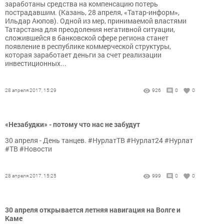
заработаны средства на компенсацию потерь
пострадавшим. (Казань, 28 апреля, «Татар-информ»,
Ильдар Аюпов). Одной из мер, принимаемой властями
Татарстана для преодоления негативной ситуации,
сложившейся в банковской сфере региона станет
появление в республике коммерческой структуры,
которая заработает деньги за счет реализации
инвестиционных...
28 апреля 2017, 15:29
926
0
0
«Незабудки» - потому что нас не забудут
30 апреля - День танцев. #НурлатТВ #Нурлат24 #Нурлат
#ТВ #Новости
28 апреля 2017, 15:25
999
0
0
30 апреля открывается летняя навигация на Волге и
Каме