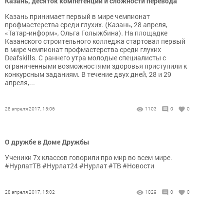
Казань, десяток компетенций и сложности перевода
Казань принимает первый в мире чемпионат
профмастерства среди глухих. (Казань, 28 апреля,
«Татар-информ», Ольга Голыжбина). На площадке
Казанского строительного колледжа стартовал первый
в мире чемпионат профмастерства среди глухих
Deafskills. С раннего утра молодые специалисты с
ограниченными возможностями здоровья приступили к
конкурсным заданиям. В течение двух дней, 28 и 29
апреля,...
28 апреля 2017, 15:06
1103
0
0
О дружбе в Доме Дружбы
Ученики 7х классов говорили про мир во всем мире.
#НурлатТВ #Нурлат24 #Нурлат #ТВ #Новости
28 апреля 2017, 15:02
1029
0
0