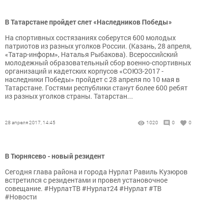
В Татарстане пройдет слет «Наследников Победы»
На спортивных состязаниях соберутся 600 молодых
патриотов из разных уголков России. (Казань, 28 апреля,
«Татар-информ», Наталья Рыбакова). Всероссийский
молодежный образовательный сбор военно-спортивных
организаций и кадетских корпусов «СОЮЗ-2017 -
наследники Победы» пройдет с 28 апреля по 10 мая в
Татарстане. Гостями республики станут более 600 ребят
из разных уголков страны. Татарстан...
28 апреля 2017, 14:45
1020
0
0
В Тюрнясево - новый резидент
Сегодня глава района и города Нурлат Равиль Кузюров
встретился с резидентами и провел установочное
совещание. #НурлатТВ #Нурлат24 #Нурлат #ТВ
#Новости