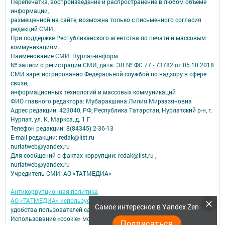
Перепечатка, воспроизведение и распространение в любом объеме
информации,
размещенной на сайте, возможна только с письменного согласия
редакций СМИ.
При поддержке Республиканского агентства по печати и массовым
коммуникациям.
Наименование СМИ: Нурлат-⁠информ
№ записи о регистрации СМИ, дата: ЭЛ № ФС 77 -⁠ 73782 от 05.10.2018
СМИ зарегистрированно Федеральной службой по надзору в сфере
связи,
информационных технологий и массовых коммуникаций
ФИО главного редактора: Мубаракшина Лилия Мирзазяновна
Адрес редакции: 423040, РФ, Республика Татарстан, Нурлатский р-н, г.
Нурлат, ул. К. Маркса, д. 1 Г
Телефон редакции: 8(84345) 2-36-13
E-mail редакции: redak@list.ru
nurlatweb@yandex.ru
Для сообщений о фактах коррупции: redak@list.ru ,
nurlatweb@yandex.ru
Учредитель СМИ: АО «ТАТМЕДИА»
Антикоррупционная политика
АО «ТАТМЕДИА» использует «cookie»
для персонализации сервисов и
Самое интересное в Yandex Zen
удобства пользователей сайтом.
Использование «cookie» можно отменить в настройках браузера.
Подписаться