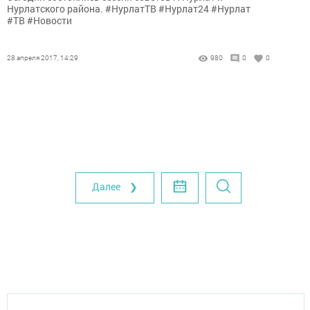
Нурлатского района. #НурлатТВ #Нурлат24 #Нурлат
#ТВ #Новости
28 апреля 2017, 14:29
980
0
0
Далее ❯