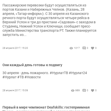
Пассажирские перевозки будут осуществляться из
портов Казани и Набережных Челнов. (Казань, 28
апреля, «Татар-информ»). С 30 апреля из Казанского
речного порта будут осуществляться четыре рейса в
Верхний Услон и три до пристани «Садовая» с заходом в
Студенец, Нижний Услон и Ключищи, сообщает пресс-
служба Министерства транспорта РТ. Также планируется
запустить из...
28 апреля 2017, 15:20
1017
0
0
Они каждый день готовы к подвигу
30 апреля - день пожарного. #НурлатТВ #Нурлат24
#Нурлат #ТВ #Новости
28 апреля 2017, 15:09
989
0
0
Первый в мире чемпионат Deafskills: гостеприимная