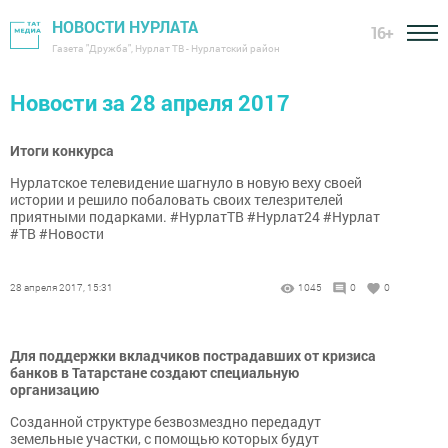
НОВОСТИ НУРЛАТА
16+
Газета "Дружба", Нурлат ТВ - Нурлатский район
Новости за 28 апреля 2017
Итоги конкурса
Нурлатское телевидение шагнуло в новую веху своей
истории и решило побаловать своих телезрителей
приятными подарками. #НурлатТВ #Нурлат24 #Нурлат
#ТВ #Новости
28 апреля 2017, 15:31
1045
0
0
Для поддержки вкладчиков пострадавших от кризиса
банков в Татарстане создают специальную
организацию
Созданной структуре безвозмездно передадут
земельные участки, с помощью которых будут