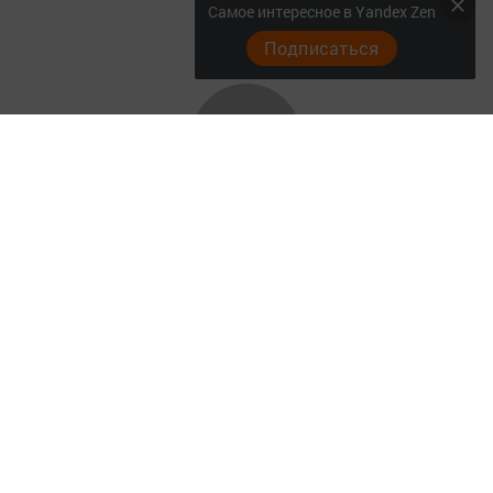
Самое интересное в Yandex Zen
Подписаться
Главная
Актуальное видео
Документы
Разное