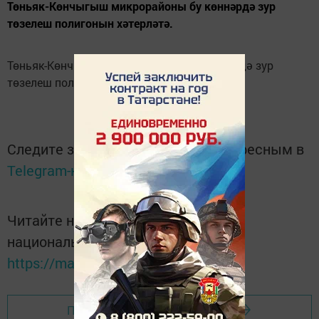
Төньяк-Көнчыгыш микрорайоны бу көннәрдә зур
төзелеш полигонын хәтерләтә.
Төньяк-Көнчыгыш микрорайоны бу көннәрдә зур
төзелеш полигонын хәтерләтә.
Следите за самым важным и интересным в
Telegram-канале
Татмедиа
Читайте новости Татарстана в
национальном мессенджере MАХ:
https://max.ru/tatmedia
Перейти на страницу новости