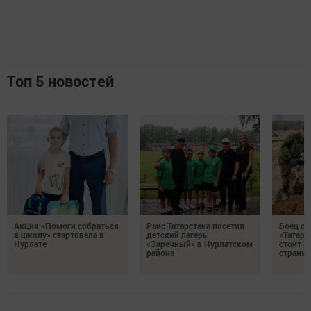
Топ 5 новостей
Акция «Помоги собраться
Раис Татарстана посетил
Боец с
в школу» стартовала в
детский лагерь
«Татари
Нурлате
«Заречный» в Нурлатском
стоит н
районе
страны