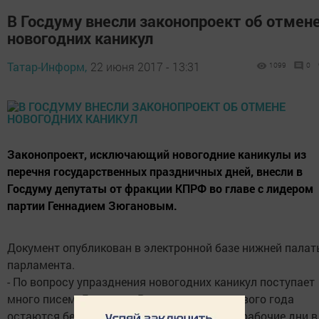
В Госдуму внесли законопроект об отмен
новогодних каникул
Татар-Информ,
22 июня 2017 - 13:31
1099
0
Законопроект, исключающий новогодние каникулы из
перечня государственных праздничных дней, внесли в
Госдуму депутаты от фракции КПРФ во главе с лидером
партии Геннадием Зюгановым.
Документ опубликован в электронной базе нижней пала
парламента.
- По вопросу упразднения новогодних каникул поступает
много писем. Граждане России в начале нового года
остаются без зарплаты и требуют вернуть рабочие дни в