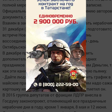
полной мере, - отмечается в пояснительной записке.
Официальными выходными должны, по мнению авторов
документа, остаться лишь 1 и 7 января.
Взамен в законопроекте предлагается сделать нерабочи
31 декабря («позволит гражданам спокойно подготовитс
встрече Нового года»), а также 18 марта - день
воссоединения Крыма с Россией и 7 ноября - день
Октябрьской революции 1917 года.
В декабре прошлого года с призывом отменить
дополнительные выходные во время новогодних
праздников выступил депутат от ЛДПР Вадим Деньгин, т
как эти каникулы превращаются в глобальную пьянку.
- Дайте людям правильно, грамотно выстроить график в
майские праздники, потому что теплее, людям надо саж
картошку или, допустим, ехать отдыхать, - отметил он.
В 2015 группа депутатов от фракции ЛДПР внесла в
Госдуму законопроект, отменяющий все праздничные
нерабочие дни в году, кроме 1 января, 8 мая и 12 июня.