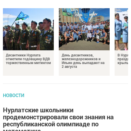
Десантники Нурлата
День десантников,
В Нурла
отметили годовщину ВДВ
железнодорожников и
праздни
торжественным митингом
Ильин день выпадают на
крылья
2 августа
НОВОСТИ
Нурлатские школьники
продемонстрировали свои знания на
республиканской олимпиаде по
математике