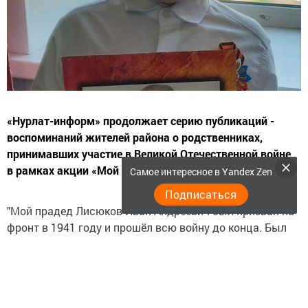
«Нурлат-информ» продолжает серию публикаций -
воспоминаний жителей района о родственниках,
принимавших участие в Великой Отечественной войне,
в рамках акции «Мой герой – моя семья».
Самое интересное в Yandex Zen
Подписаться
"Мой прадед Лисюков Иван Андреевич был призван на
фронт в 1941 году и прошёл всю войну до конца. Был
дважды ранен в бою.
Однажды после боя должно было состояться
награждение (ждали поиезда вышестоящего
командования). Но так как прадедушка был ранен, не